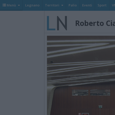
Menù
Legnano
Territori
Palio
Eventi
Sport
V
Roberto Ci