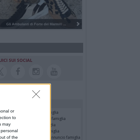
Pulizia del bosco del Rugareto a ...
UICI SUI SOCIAL
rdiamo i nostri cari
sonal or
er Pulsinelli
- Annuncio famiglia
ection to
ssando Colombo
- Annuncio famiglia
ou may
seppe Fava
- Annuncio famiglia
 personal
TRO MALERBA
- Annuncio famiglia
out of the
tte Pedotti ved. Urbini
- Annuncio famiglia