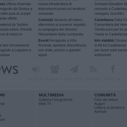
ata
Ultima chiamata
nuova infrastruttura di
Schepisi Elevation Qu
rragosto da Giridea a
telecomunicazioni sul territorio
concerto a Castellan
mille paia di scarpe
comunale
rassegna JazzAltro
ante offerte
Curiosità
Vacanze all’estero,
Castellanza
Dalla F
ekend da “bollino
attenzione ai souvenir vegetali:
Comunitaria del Vare
esodo estivo. Previsti
la campagna del Servizio
70mila euro per tre p
ioni di mezzi in
Fitosanitario della Lombardia
“made in Castellanza
Eventi
Ferragosto a Villa
Info viabilità
Chiusur
 fare nel weekend
Arconati, apertura straordinaria
in A8 tra Castellanza
9 agosto a Legnano e
con visite, pranzo e giardini
per lavori sulle barri
ilanese
aperti
antirumore
Registrati
Redazione
Invia notizia
Feed RSS
Facebook
ORI
MULTIMEDIA
COMUNITÀ
Gallerie Fotografiche
Foto dei lettori
ese
Web TV
Auguri
Lettere al direttore
Animali
a
muni