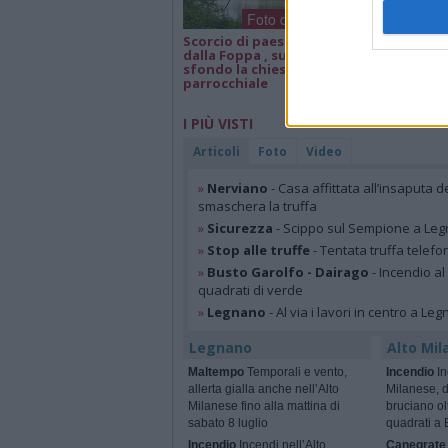
Foto dei lettori
Scorcio di paesaggio
Isa e Lele 50 an
dalla Foppa , sullo
matrimonio, a
sfondo la chiesa
parrocchiale
I PIÙ VISTI
Articoli
Foto
Video
»
Nerviano
- Casa affittata all’insaputa d
smaschera la truffa
»
Sicurezza
- Scippo sul Sempione a Legn
»
Stop alle truffe
- Tentata truffa telefo
»
Busto Garolfo - Dairago
- Incendio al
quadrati di verde
»
Legnano
- Al via i lavori in centro a Le
Legnano
Alto Mil
Maltempo
Temporali e vento,
Incendio
In
allerta gialla anche nell’Alto
Milanese, 
Milanese fino alla mattina di
bruciano ol
sabato 8 luglio
quadrati a 
Incendio
Incendi nell’Alto
Canegrate 