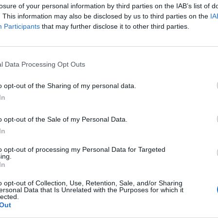
Gia
losure of your personal information by third parties on the IAB’s list of
Cle
. This information may also be disclosed by us to third parties on the
IA
Mar
Participants
that may further disclose it to other third parties.
Achi
Tere
Cle
Ric
l Data Processing Opt Outs
o opt-out of the Sharing of my personal data.
In
a non va in ferie: ogni
o opt-out of the Sale of my Personal Data.
In
a per te
to opt-out of processing my Personal Data for Targeted
 Castronno propone un appuntamento diverso ogni sera, tra
ing.
rsazioni, laboratori creativi, sfide musicali e burraco
In
o opt-out of Collection, Use, Retention, Sale, and/or Sharing
ersonal Data that Is Unrelated with the Purposes for which it
lected.
Out