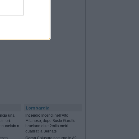
Lombardia
ncia una
Incendio
Incendi nell’Alto
binieri:
Milanese, dopo Busto Garolfo
enunciato a
bruciano oltre 2mila metri
quadrati a Bernate
cesco
Como
Chiusure notturne in A9