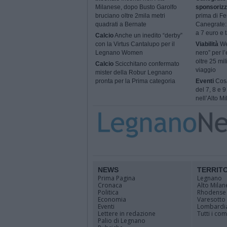
Milanese, dopo Busto Garolfo
sponsorizz
bruciano oltre 2mila metri
prima di Fe
quadrati a Bernate
Canegrate: 
a 7 euro e t
Calcio
Anche un inedito “derby”
con la Virtus Cantalupo per il
Viabilità
We
Legnano Women
nero” per l’
oltre 25 mil
Calcio
Scicchitano confermato
viaggio
mister della Robur Legnano
pronta per la Prima categoria
Eventi
Cosa
del 7, 8 e 
nell’Alto M
NEWS
TERRIT
Prima Pagina
Legnano
Cronaca
Alto Milan
Politica
Rhodense
Economia
Varesotto
Eventi
Lombardi
Lettere in redazione
Tutti i co
Palio di Legnano