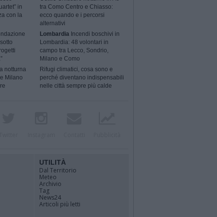
artet” in
tra Como Centro e Chiasso:
za con la
ecco quando e i percorsi
alternativi
ondazione
Lombardia
Incendi boschivi in
sotto
Lombardia: 48 volontari in
rogetti
campo tra Lecco, Sondrio,
”
Milano e Como
a notturna
Rifugi climatici, cosa sono e
 e Milano
perché diventano indispensabili
ere
nelle città sempre più calde
Twitter
Instagram
Contatti
Pubblicità
UTILITÀ
Dal Territorio
Meteo
Archivio
Tag
News24
Articoli più letti