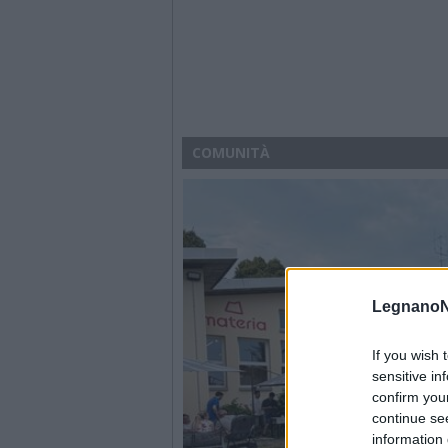
COMUNITÀ
LegnanoN
If you wish 
sensitive in
confirm you
continue se
information 