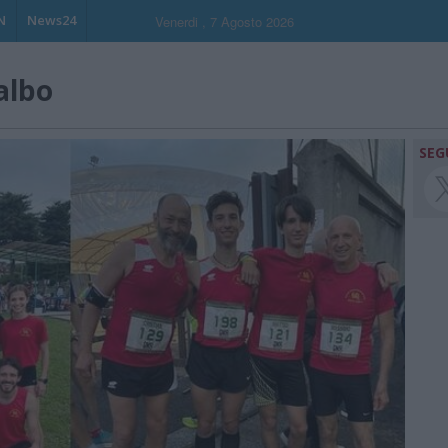
N
News24
Venerdi , 7 Agosto 2026
albo
SEG