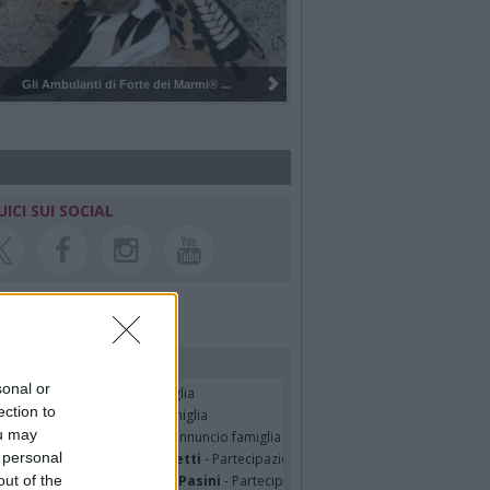
Pulizia del bosco del Rugareto a ...
UICI SUI SOCIAL
rdiamo i nostri cari
sonal or
seppe Fava
- Annuncio famiglia
ection to
TRO MALERBA
- Annuncio famiglia
ou may
tte Pedotti ved. Urbini
- Annuncio famiglia
 personal
nfranco Schieroni Giacometti
- Partecipazione
out of the
mentina Martinenghi ved. Pasini
- Partecipazione