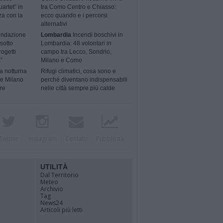
artet” in
tra Como Centro e Chiasso:
za con la
ecco quando e i percorsi
alternativi
ondazione
Lombardia
Incendi boschivi in
sotto
Lombardia: 48 volontari in
rogetti
campo tra Lecco, Sondrio,
”
Milano e Como
a notturna
Rifugi climatici, cosa sono e
 e Milano
perché diventano indispensabili
ere
nelle città sempre più calde
Twitter
Instagram
Contatti
Pubblicità
UTILITÀ
Dal Territorio
Meteo
Archivio
Tag
News24
Articoli più letti