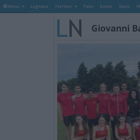
Menù
Legnano
Territori
Palio
Eventi
Sport
V
Giovanni B