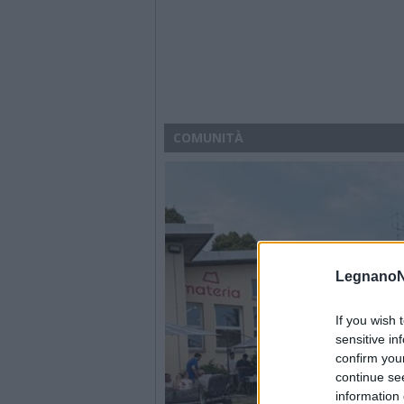
COMUNITÀ
LegnanoN
If you wish 
sensitive in
confirm you
continue se
information 