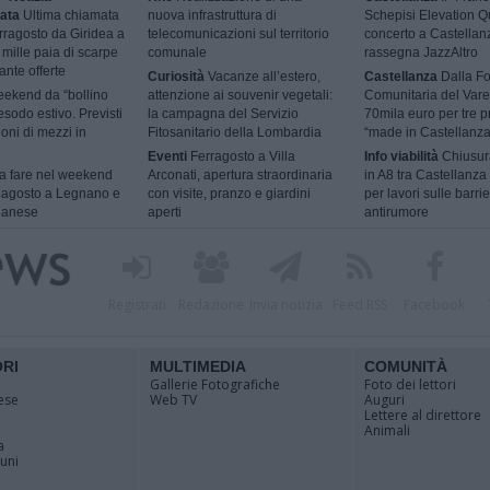
ata
Ultima chiamata
nuova infrastruttura di
Schepisi Elevation Qu
rragosto da Giridea a
telecomunicazioni sul territorio
concerto a Castellan
mille paia di scarpe
comunale
rassegna JazzAltro
ante offerte
Curiosità
Vacanze all’estero,
Castellanza
Dalla F
ekend da “bollino
attenzione ai souvenir vegetali:
Comunitaria del Vare
esodo estivo. Previsti
la campagna del Servizio
70mila euro per tre p
ioni di mezzi in
Fitosanitario della Lombardia
“made in Castellanza
Eventi
Ferragosto a Villa
Info viabilità
Chiusur
 fare nel weekend
Arconati, apertura straordinaria
in A8 tra Castellanza
9 agosto a Legnano e
con visite, pranzo e giardini
per lavori sulle barri
ilanese
aperti
antirumore
Registrati
Redazione
Invia notizia
Feed RSS
Facebook
ORI
MULTIMEDIA
COMUNITÀ
Gallerie Fotografiche
Foto dei lettori
ese
Web TV
Auguri
Lettere al direttore
Animali
a
muni