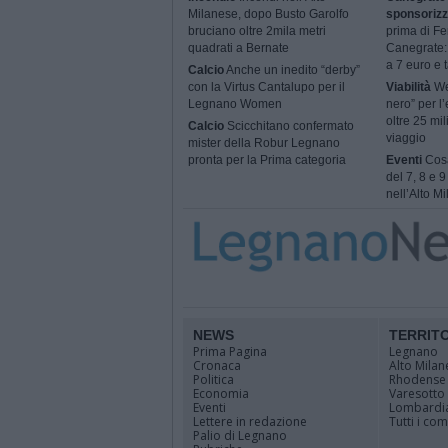
Milanese, dopo Busto Garolfo
sponsorizz
bruciano oltre 2mila metri
prima di Fe
quadrati a Bernate
Canegrate: 
a 7 euro e t
Calcio
Anche un inedito “derby”
con la Virtus Cantalupo per il
Viabilità
We
Legnano Women
nero” per l’
oltre 25 mil
Calcio
Scicchitano confermato
viaggio
mister della Robur Legnano
pronta per la Prima categoria
Eventi
Cosa
del 7, 8 e 
nell’Alto M
NEWS
TERRIT
Prima Pagina
Legnano
Cronaca
Alto Milan
Politica
Rhodense
Economia
Varesotto
Eventi
Lombardi
Lettere in redazione
Tutti i co
Palio di Legnano