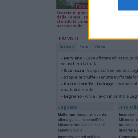
Foto dei lettori
Scorcio di paesaggio
Isa e Lele 50 an
dalla Foppa , sullo
matrimonio, a
sfondo la chiesa
parrocchiale
I PIÙ VISTI
Articoli
Foto
Video
»
Nerviano
- Casa affittata all’insaputa d
smaschera la truffa
»
Sicurezza
- Scippo sul Sempione a Legn
»
Stop alle truffe
- Tentata truffa telefo
»
Busto Garolfo - Dairago
- Incendio al
quadrati di verde
»
Legnano
- Al via i lavori in centro a Le
Legnano
Alto Mil
Maltempo
Temporali e vento,
Incendio
In
allerta gialla anche nell’Alto
Milanese, 
Milanese fino alla mattina di
bruciano ol
sabato 8 luglio
quadrati a 
Incendio
Incendi nell’Alto
Canegrate 