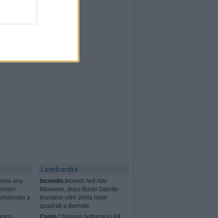
Lombardia
ncia una
Incendio
Incendi nell’Alto
binieri:
Milanese, dopo Busto Garolfo
enunciato a
bruciano oltre 2mila metri
quadrati a Bernate
cesco
Como
Chiusure notturne in A9