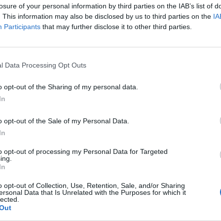
Mar
losure of your personal information by third parties on the IAB’s list of
Achi
. This information may also be disclosed by us to third parties on the
IA
Tere
Participants
that may further disclose it to other third parties.
Cle
Ric
Ant
Ant
l Data Processing Opt Outs
o opt-out of the Sharing of my personal data.
In
a non va in ferie: ogni
o opt-out of the Sale of my Personal Data.
In
a per te
to opt-out of processing my Personal Data for Targeted
 Castronno propone un appuntamento diverso ogni sera, tra
ing.
rsazioni, laboratori creativi, sfide musicali e burraco
In
o opt-out of Collection, Use, Retention, Sale, and/or Sharing
ersonal Data that Is Unrelated with the Purposes for which it
lected.
Out