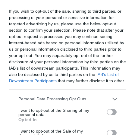
If you wish to opt-out of the sale, sharing to third parties, or
processing of your personal or sensitive information for
targeted advertising by us, please use the below opt-out
section to confirm your selection. Please note that after your
Commenti
opt-out request is processed you may continue seeing
interest-based ads based on personal information utilized by
Accedi
o
registrati
per commentare questo
us or personal information disclosed to third parties prior to
articolo.
your opt-out. You may separately opt-out of the further
L'email è richiesta ma non verrà mostrata ai visitatori. Il contenuto di questo
disclosure of your personal information by third parties on the
commento esprime il pensiero dell'autore e non rappresenta la linea editoriale
di VareseNews.it, che rimane autonoma e indipendente. I messaggi inclusi nei
IAB’s list of downstream participants. This information may
commenti non sono testi giornalistici, ma post inviati dai singoli lettori che
also be disclosed by us to third parties on the
IAB’s List of
possono essere automaticamente pubblicati senza filtro preventivo. I commenti
che includano uno o più link a siti esterni verranno rimossi in automatico dal
Downstream Participants
that may further disclose it to other
sistema.
third parties.
Personal Data Processing Opt Outs
I want to opt-out of the Sharing of my
personal data.
Opted In
I want to opt-out of the Sale of my