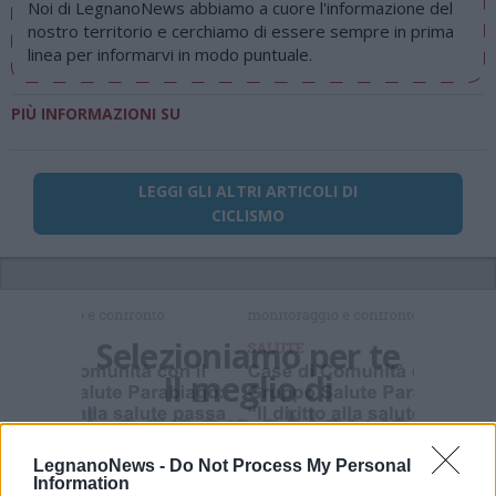
Noi di LegnanoNews abbiamo a cuore l'informazione del
nostro territorio e cerchiamo di essere sempre in prima
linea per informarvi in modo puntuale.
PIÙ INFORMAZIONI SU
LEGGI GLI ALTRI ARTICOLI DI
CICLISMO
Selezioniamo per te
Il meglio di
LegnanoNews -
Do Not Process My Personal
Information