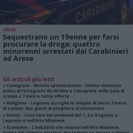
ARESE
Sequestrano un 19enne per farsi
procurare la droga: quattro
minorenni arrestati dai Carabinieri
ad Arese
Gli articoli più letti
»
Canegrate - Notizia sponsorizzata
- Ultima chiamata
prima di Ferragosto da Giridea a Canegrate: mille paia di
scarpe a 7 euro e tante offerte
»
Religione
- Legnano accoglie le reliquie di Santa Teresa
di Lisieux: due giorni di preghiera al monastero
»
Eventi
- Cosa fare nel weekend del 7, 8 e 9 agosto a
Legnano e nell’Alto Milanese
»
Economia
- L’industria che resiste nell’Alto Milanese.
Spinta dal chimico-plastico, ma l’export va ancora a rilento