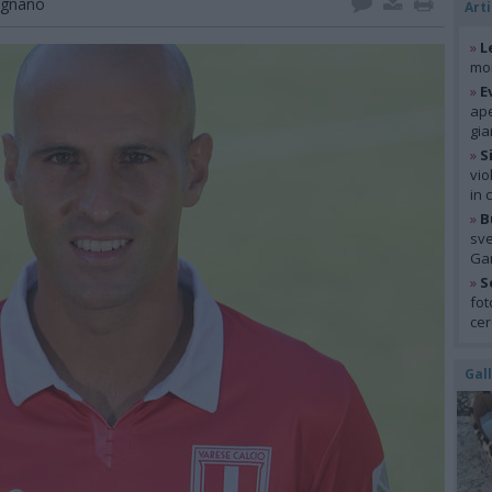
egnano
Arti
»
L
mon
»
E
ape
gia
»
S
vio
in 
»
B
sve
Gar
»
S
fot
cer
Gal