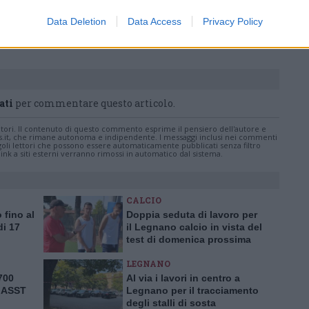
Pubblicato il 22 Maggio 2026
Data Deletion
Data Access
Privacy Policy
ati
per commentare questo articolo.
tatori. Il contenuto di questo commento esprime il pensiero dell'autore e
s.it, che rimane autonoma e indipendente. I messaggi inclusi nei commenti
ingoli lettori che possono essere automaticamente pubblicati senza filtro
nk a siti esterni verranno rimossi in automatico dal sistema.
CALCIO
 fino al
Doppia seduta di lavoro per
di 17
il Legnano calcio in vista del
o
test di domenica prossima
LEGNANO
.700
Al via i lavori in centro a
l’ASST
Legnano per il tracciamento
degli stalli di sosta