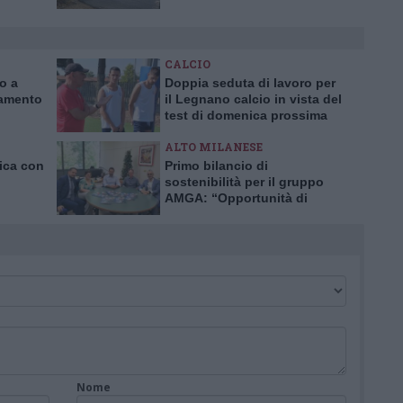
CALCIO
ro a
Doppia seduta di lavoro per
iamento
il Legnano calcio in vista del
test di domenica prossima
ALTO MILANESE
nica con
Primo bilancio di
sostenibilità per il gruppo
AMGA: “Opportunità di
crescita e trasparenza”
Nome