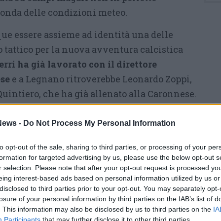
onda delle condizioni meteo.
que essere assieme ad identità una delle
lo tattico per la nuova avventura calcistica
rri ha già lavorato con il direttore
ese
e a Legnano ritroverebbe Leonardo Zoppi,
 Quintiero, che ha già allenato alla Caronnese.
iera ha giocato anche alla Pro Patria e al
cinto come diversi altri suoi predecessori a
ews -
Do Not Process My Personal Information
um di lilla.
to opt-out of the sale, sharing to third parties, or processing of your per
formation for targeted advertising by us, please use the below opt-out s
posito l’ha vestita negli anni Novanta suo
r selection. Please note that after your opt-out request is processed y
ro, difensore
del 1978 oggi affermato direttore
eing interest-based ads based on personal information utilized by us or
e giovanili da Romualdo Capocci e poi in
disclosed to third parties prior to your opt-out. You may separately opt-
losure of your personal information by third parties on the IAB’s list of
etto Muraro con compagni di squadra come
. This information may also be disclosed by us to third parties on the
IA
aroni e Cardamone. Da ragazzo mister Michele
Participants
that may further disclose it to other third parties.