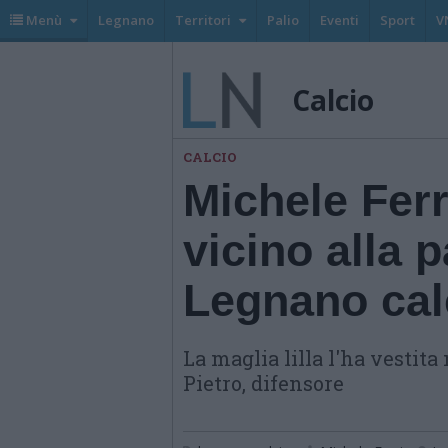
Menù
Legnano
Territori
Palio
Eventi
Sport
V
Calcio
CALCIO
Michele Fer
vicino alla 
Legnano cal
La maglia lilla l'ha vestit
Pietro, difensore