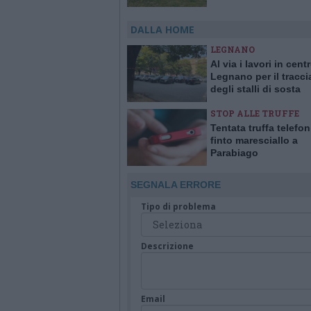
interventi a domicilio
DALLA HOME
LEGNANO
Al via i lavori in cent
Legnano per il tracc
degli stalli di sosta
STOP ALLE TRUFFE
Tentata truffa telefo
finto maresciallo a
Parabiago
SEGNALA ERRORE
Tipo di problema
Descrizione
Email