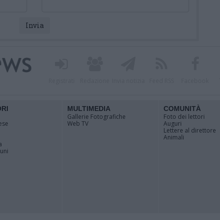
Registrati
Redazione
Invia notizia
Feed RSS
Facebook
ORI
MULTIMEDIA
COMUNITÀ
Gallerie Fotografiche
Foto dei lettori
ese
Web TV
Auguri
Lettere al direttore
Animali
a
muni