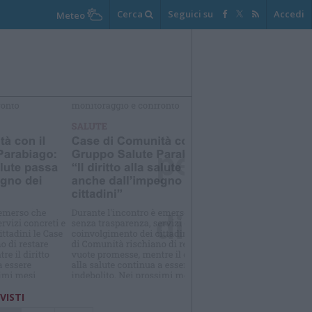
Cerca
Seguici su
Accedi
Meteo
elezioniamo per te
Il meglio di
 VISTI