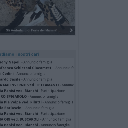
Pulizia del bosco del Rugareto a ...
rdiamo i nostri cari
hony Napoli
- Annuncio famiglia
nfranco Schieroni Giacometti
- Annuncio famiglia
i Codini
- Annuncio famiglia
cardo Basile
- Annuncio famiglia
A MALINVERNO ved. TETTAMANTI
- Annuncio famiglia
a Panisi ved. Bianchi
- Partecipazione
RO SPIGAROLO
- Annuncio famiglia
a Pia Volpe ved. Pilutti
- Annuncio famiglia
io Barlascini
- Annuncio famiglia
a Panisi ved. Bianchi
- Partecipazione
A ORI ved. BUSCAROLI
- Annuncio famiglia
a Panisi ved. Bianchi
- Annuncio famiglia