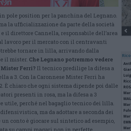
in pole position per la panchina del Legnano.
a la ufficializzazione da parte della società
 e il direttore Cannella, responsabile dell’area
al lavoro per il mercato con il centravanti
rebbe tornare in lilla, arrivando dalla
Rico
 il mister.
Che Legnano potremmo vedere
Ant
 Mister Ferri?
Il tecnico predilige la difesa a
Gia
Luig
lla a 3. Con la Caronnese Mister Ferri ha
Ric
1-2. È chiaro che ogni sistema dipende poi dalle
ROS
Mari
atori presenti in rosa, ma la difesa a 3
MAU
 utile, perché nel bagaglio tecnico dei lilla.
Mari
Fulv
difensivistica, ma da adottare a seconda dei
Mari
é un conto è giocare sul sintetico ad esempio,
EMM
Mari
ata su campi magari non in perfette