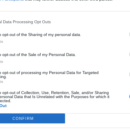
le partite del fratello al Legnano, oltre che
l Geometra all’Istituto Carlo Dell’Acqua e la
l Data Processing Opt Outs
o opt-out of the Sharing of my personal data.
In
Tutti gli eventi
di
agosto
o opt-out of the Sale of my Personal Data.
Via Confalonieri, 5
Castronno
In
to opt-out of processing my Personal Data for Targeted
ing.
In
o opt-out of Collection, Use, Retention, Sale, and/or Sharing
nanoNews abbiamo a cuore l'informazione del nostro
ersonal Data that Is Unrelated with the Purposes for which it
lected.
ssere sempre in prima linea per informarvi in modo
Out
CONFIRM