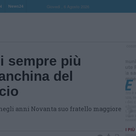
N
News24
Giovedi , 6 Agosto 2026
S
ri sempre più
panchina del
cio
a negli anni Novanta suo fratello maggiore
I PIÙ