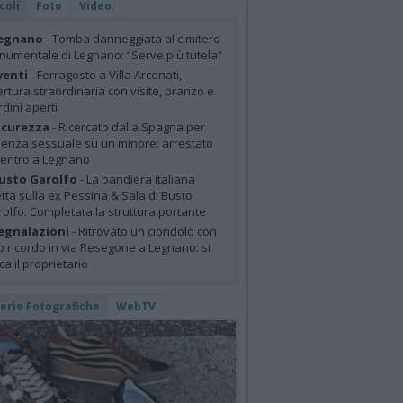
coli
Foto
Video
egnano
- Tomba danneggiata al cimitero
umentale di Legnano: “Serve più tutela”
venti
- Ferragosto a Villa Arconati,
rtura straordinaria con visite, pranzo e
rdini aperti
icurezza
- Ricercato dalla Spagna per
lenza sessuale su un minore: arrestato
centro a Legnano
usto Garolfo
- La bandiera italiana
tta sulla ex Pessina & Sala di Busto
olfo. Completata la struttura portante
egnalazioni
- Ritrovato un ciondolo con
o ricordo in via Resegone a Legnano: si
ca il proprietario
lerie Fotografiche
WebTV