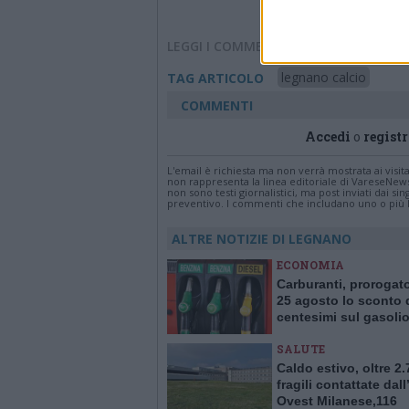
LEGGI I COMMENTI
legnano calcio
TAG ARTICOLO
COMMENTI
Accedi
o
registr
L'email è richiesta ma non verrà mostrata ai visi
non rappresenta la linea editoriale di VareseNew
non sono testi giornalistici, ma post inviati dai s
preventivo. I commenti che includano uno o più li
ALTRE NOTIZIE DI LEGNANO
ECONOMIA
Carburanti, prorogato
25 agosto lo sconto 
centesimi sul gasoli
SALUTE
Caldo estivo, oltre 2
fragili contattate dal
Ovest Milanese,116