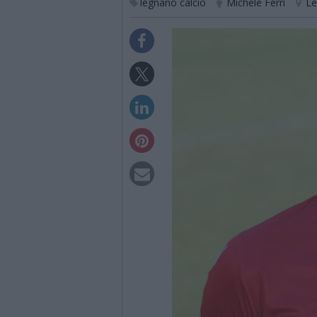
legnano calcio
Michele Ferri
L