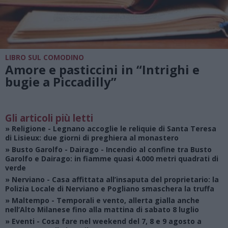
LIBRO SUL COMODINO
Amore e pasticcini in “Intrighi e
bugie a Piccadilly”
Gli articoli più letti
»
Religione
- Legnano accoglie le reliquie di Santa Teresa
di Lisieux: due giorni di preghiera al monastero
»
Busto Garolfo - Dairago
- Incendio al confine tra Busto
Garolfo e Dairago: in fiamme quasi 4.000 metri quadrati di
verde
»
Nerviano
- Casa affittata all’insaputa del proprietario: la
Polizia Locale di Nerviano e Pogliano smaschera la truffa
»
Maltempo
- Temporali e vento, allerta gialla anche
nell’Alto Milanese fino alla mattina di sabato 8 luglio
»
Eventi
- Cosa fare nel weekend del 7, 8 e 9 agosto a