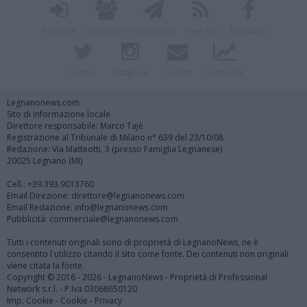
Registrati
Redazione
Invia notizia
Feed RSS
Facebook
Twitter
Instagram
Contatti
Pubblicità
Legnanonews.com
Sito di informazione locale
Direttore responsabile: Marco Tajè
Registrazione al Tribunale di Milano n° 639 del 23/10/08
Redazione: Via Matteotti, 3 (presso Famiglia Legnanese)
20025 Legnano (MI)
Cell.: +39.393.9013760
Email Direzione: direttore@legnanonews.com
Email Redazione: info@legnanonews.com
Pubblicità: commerciale@legnanonews.com
Tutti i contenuti originali sono di proprietà di LegnanoNews, ne è
consentito l'utilizzo citando il sito come fonte. Dei contenuti non originali
viene citata la fonte.
Copyright © 2016 - 2026 - LegnanoNews - Proprietà di Professional
Network s.r.l. - P.Iva 03068650120
Imp. Cookie
-
Cookie
-
Privacy