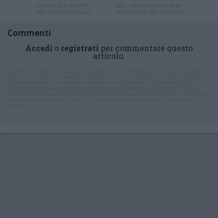
Commenti
Accedi
o
registrati
per commentare questo
articolo.
L'email è richiesta ma non verrà mostrata ai visitatori. Il contenuto di questo
commento esprime il pensiero dell'autore e non rappresenta la linea editoriale
di VareseNews.it, che rimane autonoma e indipendente. I messaggi inclusi nei
commenti non sono testi giornalistici, ma post inviati dai singoli lettori che
possono essere automaticamente pubblicati senza filtro preventivo. I commenti
che includano uno o più link a siti esterni verranno rimossi in automatico dal
sistema.