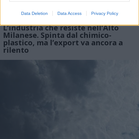
Data Deletion
Data Access
Privacy Policy
ECONOMIA
L’industria che resiste nell’Alto
Milanese. Spinta dal chimico-
plastico, ma l’export va ancora a
rilento