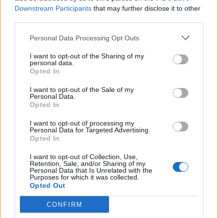
Downstream Participants
that may further disclose it to other
third parties.
EVENTI
Tra stelle, trekking ed
Personal Data Processing Opt Outs
enogastronomia e notte di San
Lorenzo. Dove vedere le stelle
I want to opt-out of the Sharing of my
personal data.
cadenti in Lombardia
Opted In
I want to opt-out of the Sale of my
Personal Data.
Opted In
I want to opt-out of processing my
Personal Data for Targeted Advertising.
Opted In
I want to opt-out of Collection, Use,
Retention, Sale, and/or Sharing of my
Personal Data that Is Unrelated with the
Purposes for which it was collected.
Opted Out
CONFIRM