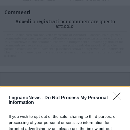
Commenti
Accedi
o
registrati
per commentare questo
articolo.
L'email è richiesta ma non verrà mostrata ai visitatori. Il contenuto di questo
commento esprime il pensiero dell'autore e non rappresenta la linea editoriale
di VareseNews.it, che rimane autonoma e indipendente. I messaggi inclusi nei
commenti non sono testi giornalistici, ma post inviati dai singoli lettori che
possono essere automaticamente pubblicati senza filtro preventivo. I commenti
che includano uno o più link a siti esterni verranno rimossi in automatico dal
sistema.
LegnanoNews -
Do Not Process My Personal
Information
If you wish to opt-out of the sale, sharing to third parties, or
processing of your personal or sensitive information for
targeted advertising by us, please use the below opt-out