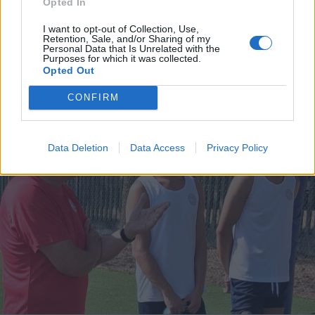
Opted In
ECONOMIA
I want to opt-out of Collection, Use,
Carburanti, prorogato fino al 25
Retention, Sale, and/or Sharing of my
agosto lo sconto di 17 centesimi sul
Personal Data that Is Unrelated with the
Purposes for which it was collected.
gasolio
Opted Out
CONFIRM
Data Deletion
Data Access
Privacy Policy