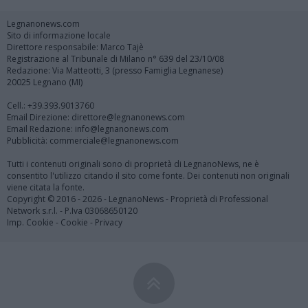
Legnanonews.com
Sito di informazione locale
Direttore responsabile: Marco Tajè
Registrazione al Tribunale di Milano n° 639 del 23/10/08
Redazione: Via Matteotti, 3 (presso Famiglia Legnanese)
20025 Legnano (MI)
Cell.: +39.393.9013760
Email Direzione: direttore@legnanonews.com
Email Redazione: info@legnanonews.com
Pubblicità: commerciale@legnanonews.com
Tutti i contenuti originali sono di proprietà di LegnanoNews, ne è
consentito l'utilizzo citando il sito come fonte. Dei contenuti non originali
viene citata la fonte.
Copyright © 2016 - 2026 - LegnanoNews - Proprietà di Professional
Network s.r.l. - P.Iva 03068650120
Imp. Cookie
-
Cookie
-
Privacy