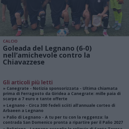
CALCIO
Goleada del Legnano (6-0)
nell’amichevole contro la
Chiavazzese
Gli articoli più letti
»
Canegrate - Notizia sponsorizzata
- Ultima chiamata
prima di Ferragosto da Giridea a Canegrate: mille paia di
scarpe a 7 euro e tante offerte
»
Legnano
- Circa 300 fedeli sciiti all’annuale corteo di
Arbaeen a Legnano
»
Palio di Legnano
- A tu per tu con la reggenza: la
contrada San Domenico pronta a ripartire per il Palio 2027
»
Religione
- Legnano accoglie le reliquie di Santa Teresa