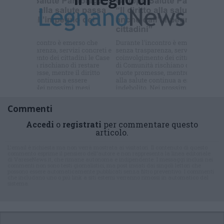
Iscriviti alla
newsletter
Commenti
Accedi
o
registrati
per commentare questo
articolo.
L'email è richiesta ma non verrà mostrata ai visitatori. Il contenuto di questo
commento esprime il pensiero dell'autore e non rappresenta la linea editoriale
di VareseNews.it, che rimane autonoma e indipendente. I messaggi inclusi nei
commenti non sono testi giornalistici, ma post inviati dai singoli lettori che
possono essere automaticamente pubblicati senza filtro preventivo. I commenti
che includano uno o più link a siti esterni verranno rimossi in automatico dal
sistema.