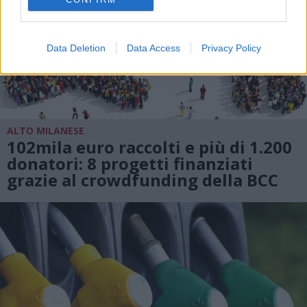
Data Deletion
Data Access
Privacy Policy
ALTO MILANESE
102mila euro raccolti e più di 1.200
donatori: 8 progetti finanziati
grazie al crowdfunding della BCC