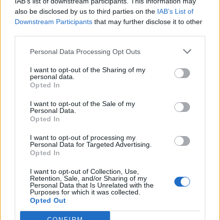
IAB’s list of downstream participants. This information may
also be disclosed by us to third parties on the
IAB’s List of
Downstream Participants
that may further disclose it to other
third parties.
Personal Data Processing Opt Outs
I want to opt-out of the Sharing of my
personal data.
Opted In
LEGNANO
I want to opt-out of the Sale of my
Legnano punta su un bando
Personal Data.
ministeriale per 13 nuove
Opted In
postazioni di videosorveglianza
I want to opt-out of processing my
Personal Data for Targeted Advertising.
Opted In
I want to opt-out of Collection, Use,
Retention, Sale, and/or Sharing of my
Personal Data that Is Unrelated with the
Purposes for which it was collected.
Opted Out
CONFIRM