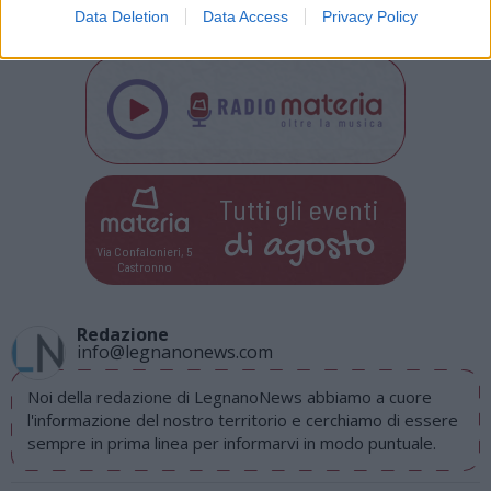
Data Deletion
Data Access
Privacy Policy
Tutti gli eventi
di
agosto
Via Confalonieri, 5
Castronno
Redazione
info@legnanonews.com
Noi della redazione di LegnanoNews abbiamo a cuore
l'informazione del nostro territorio e cerchiamo di essere
sempre in prima linea per informarvi in modo puntuale.