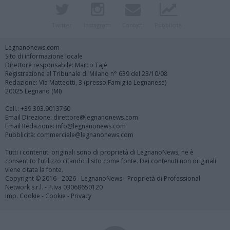
Twitter
Instagram
Contatti
Pubblicità
Legnanonews.com
Sito di informazione locale
Direttore responsabile: Marco Tajè
Registrazione al Tribunale di Milano n° 639 del 23/10/08
Redazione: Via Matteotti, 3 (presso Famiglia Legnanese)
20025 Legnano (MI)
Cell.: +39.393.9013760
Email Direzione: direttore@legnanonews.com
Email Redazione: info@legnanonews.com
Pubblicità: commerciale@legnanonews.com
Tutti i contenuti originali sono di proprietà di LegnanoNews, ne è
consentito l'utilizzo citando il sito come fonte. Dei contenuti non originali
viene citata la fonte.
Copyright © 2016 - 2026 - LegnanoNews - Proprietà di Professional
Network s.r.l. - P.Iva 03068650120
Imp. Cookie
-
Cookie
-
Privacy