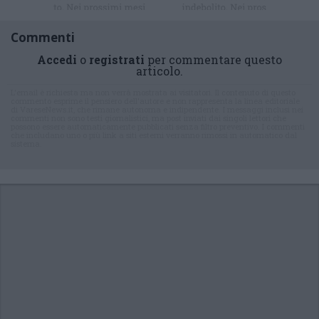
Commenti
Accedi
o
registrati
per commentare questo
articolo.
L'email è richiesta ma non verrà mostrata ai visitatori. Il contenuto di questo
commento esprime il pensiero dell'autore e non rappresenta la linea editoriale
di VareseNews.it, che rimane autonoma e indipendente. I messaggi inclusi nei
commenti non sono testi giornalistici, ma post inviati dai singoli lettori che
possono essere automaticamente pubblicati senza filtro preventivo. I commenti
che includano uno o più link a siti esterni verranno rimossi in automatico dal
sistema.