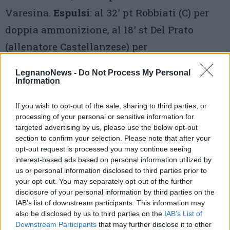
Varesina.
Espulsi
: al 32′ pt Robbiati (C) per
doppia ammonizione, al 18′ st Del Prato
(allenatore Castellanzese) per
proteste.
Recupero
: 0’ + 0’.
LegnanoNews -
Do Not Process My Personal
Note
: giornata di pioggia, terreno in buone
Information
condizioni. Spettatori: 635 paganti
If you wish to opt-out of the sale, sharing to third parties, or
processing of your personal or sensitive information for
APPUNTAMENTO SU RADIO MATERIA
targeted advertising by us, please use the below opt-out
Appuntamento con lo sport a Radio Materia,
section to confirm your selection. Please note that after your
opt-out request is processed you may continue seeing
la nuova web radio di VareseNews. Si parlerà
interest-based ads based on personal information utilized by
us or personal information disclosed to third parties prior to
degli eventi sportivi del fine settimana
tutti
your opt-out. You may separately opt-out of the further
i lunedì
alle ore 14
.
In studio Francesco
disclosure of your personal information by third parties on the
IAB’s list of downstream participants. This information may
Mazzoleni
insieme a Orlando Mastrillo
per
also be disclosed by us to third parties on the
IAB’s List of
parlare dei risultati e degli spunti offerti
Downstream Participants
that may further disclose it to other