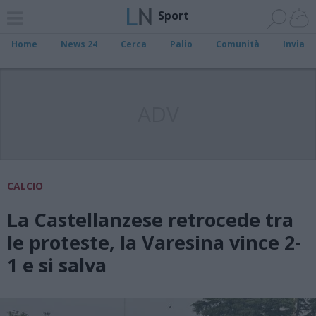
Sport
Home
News 24
Cerca
Palio
Comunità
Invia
ADV
CALCIO
La Castellanzese retrocede tra
le proteste, la Varesina vince 2-
1 e si salva