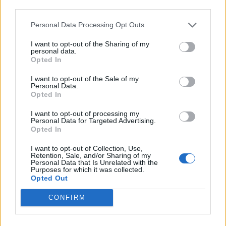
third parties.
dagli atleti e dalle squadre della provincia di
Varese. Per collegarsi a Radio Materia è
Personal Data Processing Opt Outs
sufficiente
CLICCARE QUI
.
I want to opt-out of the Sharing of my
personal data.
Opted In
I want to opt-out of the Sale of my
Personal Data.
Opted In
I want to opt-out of processing my
Personal Data for Targeted Advertising.
Opted In
I want to opt-out of Collection, Use,
Retention, Sale, and/or Sharing of my
Personal Data that Is Unrelated with the
Purposes for which it was collected.
Opted Out
CONFIRM