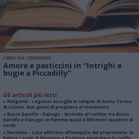
LIBRO SUL COMODINO
Amore e pasticcini in “Intrighi e
bugie a Piccadilly”
Gli articoli più letti
»
Religione
- Legnano accoglie le reliquie di Santa Teresa
di Lisieux: due giorni di preghiera al monastero
»
Busto Garolfo - Dairago
- Incendio al confine tra Busto
Garolfo e Dairago: in fiamme quasi 4.000 metri quadrati di
verde
»
Nerviano
- Casa affittata all’insaputa del proprietario: la
Polizia Locale di Nerviano e Pogliano smaschera la truffa