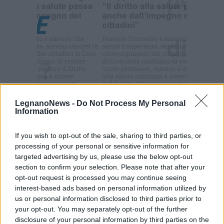
Commenti
LegnanoNews -
Do Not Process My Personal
Information
Accedi
o
registrati
per commentare questo
articolo.
If you wish to opt-out of the sale, sharing to third parties, or
L'email è richiesta ma non verrà mostrata ai visitatori. Il contenuto di questo
processing of your personal or sensitive information for
commento esprime il pensiero dell'autore e non rappresenta la linea editoriale
di VareseNews.it, che rimane autonoma e indipendente. I messaggi inclusi nei
targeted advertising by us, please use the below opt-out
commenti non sono testi giornalistici, ma post inviati dai singoli lettori che
section to confirm your selection. Please note that after your
possono essere automaticamente pubblicati senza filtro preventivo. I commenti
che includano uno o più link a siti esterni verranno rimossi in automatico dal
opt-out request is processed you may continue seeing
sistema.
interest-based ads based on personal information utilized by
us or personal information disclosed to third parties prior to
your opt-out. You may separately opt-out of the further
disclosure of your personal information by third parties on the