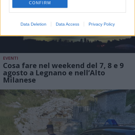
CONFIRM
Data Deletion
Data Access
Privacy Policy
EVENTI
Cosa fare nel weekend del 7, 8 e 9
agosto a Legnano e nell’Alto
Milanese