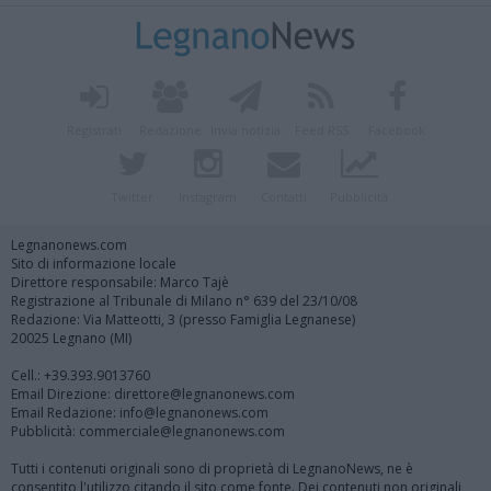
Registrati
Redazione
Invia notizia
Feed RSS
Facebook
Twitter
Instagram
Contatti
Pubblicità
Legnanonews.com
Sito di informazione locale
Direttore responsabile: Marco Tajè
Registrazione al Tribunale di Milano n° 639 del 23/10/08
Redazione: Via Matteotti, 3 (presso Famiglia Legnanese)
20025 Legnano (MI)
Cell.: +39.393.9013760
Email Direzione: direttore@legnanonews.com
Email Redazione: info@legnanonews.com
Pubblicità: commerciale@legnanonews.com
Tutti i contenuti originali sono di proprietà di LegnanoNews, ne è
consentito l'utilizzo citando il sito come fonte. Dei contenuti non originali