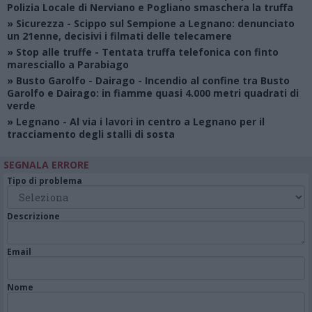
Polizia Locale di Nerviano e Pogliano smaschera la truffa
»
Sicurezza
- Scippo sul Sempione a Legnano: denunciato
un 21enne, decisivi i filmati delle telecamere
»
Stop alle truffe
- Tentata truffa telefonica con finto
maresciallo a Parabiago
»
Busto Garolfo - Dairago
- Incendio al confine tra Busto
Garolfo e Dairago: in fiamme quasi 4.000 metri quadrati di
verde
»
Legnano
- Al via i lavori in centro a Legnano per il
tracciamento degli stalli di sosta
SEGNALA ERRORE
Tipo di problema
Descrizione
Email
Nome