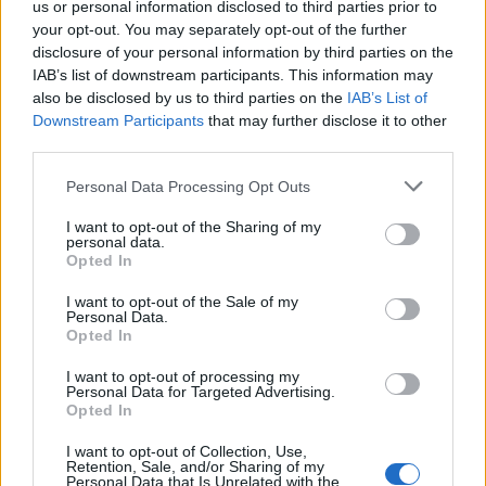
us or personal information disclosed to third parties prior to
Selezioniamo per te
your opt-out. You may separately opt-out of the further
disclosure of your personal information by third parties on the
Il meglio di
IAB’s list of downstream participants. This information may
also be disclosed by us to third parties on the
IAB’s List of
Downstream Participants
that may further disclose it to other
third parties.
Iscriviti alla
Personal Data Processing Opt Outs
newsletter
I want to opt-out of the Sharing of my
personal data.
Opted In
Commenti
I want to opt-out of the Sale of my
Personal Data.
Accedi
o
registrati
per commentare questo
Opted In
articolo.
I want to opt-out of processing my
L'email è richiesta ma non verrà mostrata ai visitatori. Il contenuto di questo
Personal Data for Targeted Advertising.
commento esprime il pensiero dell'autore e non rappresenta la linea editoriale
Opted In
di VareseNews.it, che rimane autonoma e indipendente. I messaggi inclusi nei
commenti non sono testi giornalistici, ma post inviati dai singoli lettori che
possono essere automaticamente pubblicati senza filtro preventivo. I commenti
I want to opt-out of Collection, Use,
che includano uno o più link a siti esterni verranno rimossi in automatico dal
sistema.
Retention, Sale, and/or Sharing of my
Personal Data that Is Unrelated with the