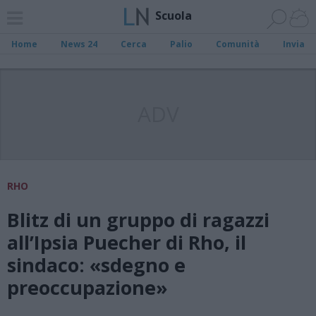
Scuola
Home
News 24
Cerca
Palio
Comunità
Invia
ADV
RHO
Blitz di un gruppo di ragazzi
all’Ipsia Puecher di Rho, il
sindaco: «sdegno e
preoccupazione»