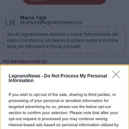
Marco Tajè
direttore@legnanonews.com
Noi di LegnanoNews abbiamo a cuore l'informazione del
nostro territorio e cerchiamo di essere sempre in prima
linea per informarvi in modo puntuale.
PIÙ INFORMAZIONI SU
ipsia puecher rho
andrea orlandi
emanuele contu
LegnanoNews -
Do Not Process My Personal
maria rita vergani
paolo bianchi
rho
Information
If you wish to opt-out of the sale, sharing to third parties, or
LEGGI GLI ALTRI ARTICOLI DI
processing of your personal or sensitive information for
RHODENSE
targeted advertising by us, please use the below opt-out
section to confirm your selection. Please note that after your
opt-out request is processed you may continue seeing
interest-based ads based on personal information utilized by