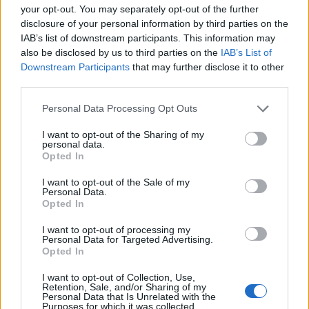
your opt-out. You may separately opt-out of the further
fonte di lavoro professionalmente appagante
disclosure of your personal information by third parties on the
in un futuro per loro non troppo lontano”,
IAB’s list of downstream participants. This information may
also be disclosed by us to third parties on the
IAB’s List of
concludono dicendo “stiamo già pensando e
Downstream Participants
that may further disclose it to other
third parties.
progettando una nuove versione dei
laboratori in bottega per l’anno scolastico
Personal Data Processing Opt Outs
2019/20. Invitiamo le scuole interessate a
I want to opt-out of the Sharing of my
personal data.
contattarci al seguente indirizzo email:
Opted In
scuole@associazione-hakunamatata.com
I want to opt-out of the Sale of my
Personal Data.
Opted In
I want to opt-out of processing my
Personal Data for Targeted Advertising.
Opted In
I want to opt-out of Collection, Use,
Retention, Sale, and/or Sharing of my
Tutti gli eventi
Personal Data that Is Unrelated with the
Purposes for which it was collected.