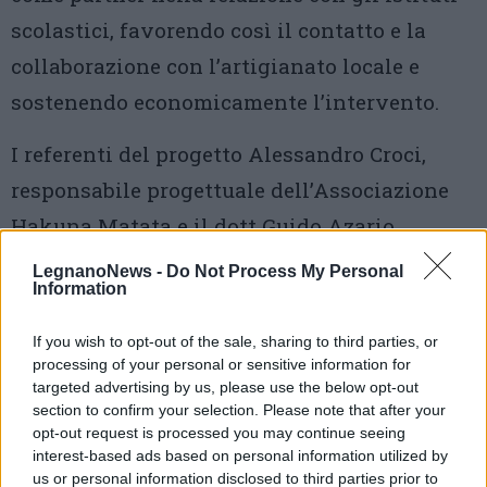
scolastici, favorendo così il contatto e la
collaborazione con l’artigianato locale e
sostenendo economicamente l’intervento.
I referenti del progetto Alessandro Croci,
responsabile progettuale dell’Associazione
Hakuna Matata e il dott Guido Azario,
referente del Rotary Club dichiarano “C’è
LegnanoNews -
Do Not Process My Personal
Information
grande soddisfazione nel vedere i nostri
giovani, e non necessariamente solo quelli
If you wish to opt-out of the sale, sharing to third parties, or
processing of your personal or sensitive information for
che si destreggiano meno disinvoltamente
targeted advertising by us, please use the below opt-out
con i testi scolastici, appassionarsi e
section to confirm your selection. Please note that after your
opt-out request is processed you may continue seeing
affascinarsi con tanto entusiasmo alle
interest-based ads based on personal information utilized by
attività artigianali che potrebbero essere
us or personal information disclosed to third parties prior to