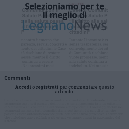
Selezioniamo per te
Il meglio di
Iscriviti alla
newsletter
Commenti
Accedi
o
registrati
per commentare questo
articolo.
L'email è richiesta ma non verrà mostrata ai visitatori. Il contenuto di questo
commento esprime il pensiero dell'autore e non rappresenta la linea editoriale
di VareseNews.it, che rimane autonoma e indipendente. I messaggi inclusi nei
commenti non sono testi giornalistici, ma post inviati dai singoli lettori che
possono essere automaticamente pubblicati senza filtro preventivo. I commenti
che includano uno o più link a siti esterni verranno rimossi in automatico dal
sistema.