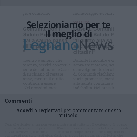
Selezioniamo per te
Il meglio di
Iscriviti alla
newsletter
Commenti
Accedi
o
registrati
per commentare questo
articolo.
L'email è richiesta ma non verrà mostrata ai visitatori. Il contenuto di questo
commento esprime il pensiero dell'autore e non rappresenta la linea editoriale
di VareseNews.it, che rimane autonoma e indipendente. I messaggi inclusi nei
commenti non sono testi giornalistici, ma post inviati dai singoli lettori che