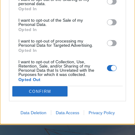
personal data.
Opted In
I want to opt-out of the Sale of my
Personal Data.
Opted In
I want to opt-out of processing my
Personal Data for Targeted Advertising.
Opted In
I want to opt-out of Collection, Use,
Retention, Sale, and/or Sharing of my
Personal Data that Is Unrelated with the
Purposes for which it was collected.
Opted Out
CONFIRM
EVENTI
Cinque idee per la Notte di San
Lorenzo, tra stelle cadenti e
Data Deletion
Data Access
Privacy Policy
desideri da esprimere