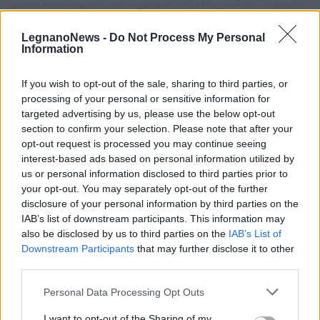
possono essere automaticamente pubblicati senza filtro preventivo. I commenti
che includano uno o più link a siti esterni verranno rimossi in automatico dal
sistema.
LegnanoNews -
Do Not Process My Personal
Information
If you wish to opt-out of the sale, sharing to third parties, or
processing of your personal or sensitive information for
targeted advertising by us, please use the below opt-out
section to confirm your selection. Please note that after your
opt-out request is processed you may continue seeing
interest-based ads based on personal information utilized by
us or personal information disclosed to third parties prior to
your opt-out. You may separately opt-out of the further
disclosure of your personal information by third parties on the
IAB’s list of downstream participants. This information may
also be disclosed by us to third parties on the
IAB’s List of
Downstream Participants
that may further disclose it to other
third parties.
ALTRE NOTIZIE DI BUSTO GAROLFO
Personal Data Processing Opt Outs
I want to opt-out of the Sharing of my