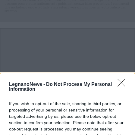
possono essere automaticamente pubblicati senza filtro preventivo. I commenti
che includano uno o più link a siti esterni verranno rimossi in automatico dal
sistema.
LegnanoNews -
Do Not Process My Personal
Information
If you wish to opt-out of the sale, sharing to third parties, or
processing of your personal or sensitive information for
targeted advertising by us, please use the below opt-out
ALTRE NOTIZIE DI CASTELLANZA
section to confirm your selection. Please note that after your
opt-out request is processed you may continue seeing