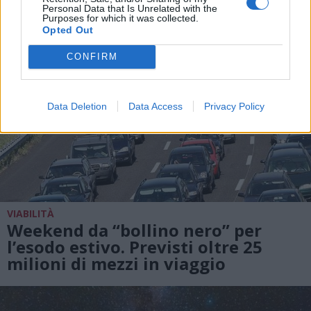
Personal Data that Is Unrelated with the
Purposes for which it was collected.
Opted Out
CONFIRM
Data Deletion
Data Access
Privacy Policy
VIABILITÀ
Weekend da “bollino nero” per
l’esodo estivo. Previsti oltre 25
milioni di mezzi in viaggio