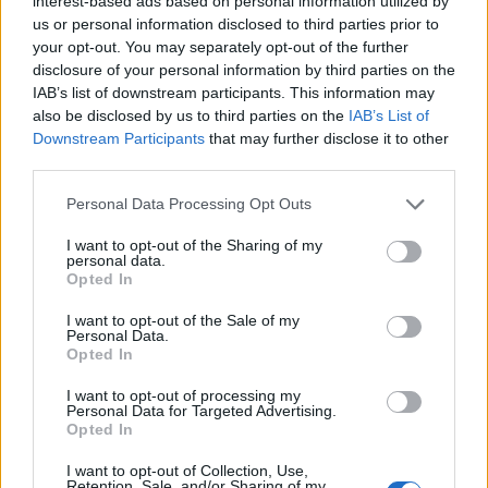
interest-based ads based on personal information utilized by
us or personal information disclosed to third parties prior to
your opt-out. You may separately opt-out of the further
disclosure of your personal information by third parties on the
IAB’s list of downstream participants. This information may
also be disclosed by us to third parties on the
IAB’s List of
Downstream Participants
that may further disclose it to other
third parties.
Personal Data Processing Opt Outs
I want to opt-out of the Sharing of my
personal data.
Opted In
I want to opt-out of the Sale of my
Personal Data.
AUTOLAGHI
Opted In
A8 Milano-Varese, chiuso di notte
lo svincolo di Castellanza: uscite
I want to opt-out of processing my
Personal Data for Targeted Advertising.
obbligatorie per quattro giorni
Opted In
I want to opt-out of Collection, Use,
Retention, Sale, and/or Sharing of my