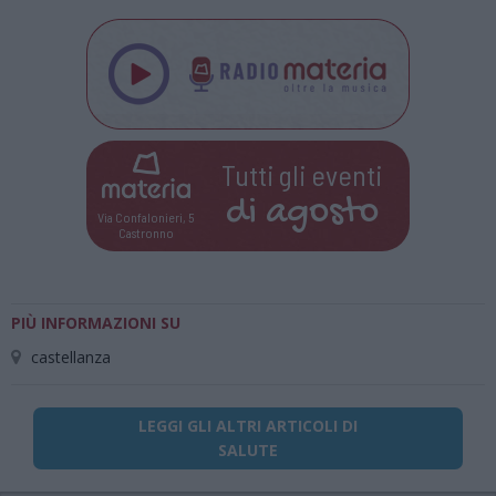
Tutti gli eventi
di
agosto
Via Confalonieri, 5
Castronno
PIÙ INFORMAZIONI SU
castellanza
LEGGI GLI ALTRI ARTICOLI DI
SALUTE