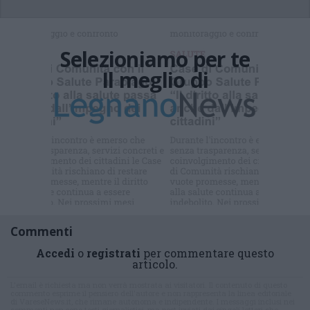
Selezioniamo per te
Il meglio di
Iscriviti alla
newsletter
Commenti
Accedi
o
registrati
per commentare questo
articolo.
L'email è richiesta ma non verrà mostrata ai visitatori. Il contenuto di questo
commento esprime il pensiero dell'autore e non rappresenta la linea editoriale
di VareseNews.it, che rimane autonoma e indipendente. I messaggi inclusi nei
commenti non sono testi giornalistici, ma post inviati dai singoli lettori che