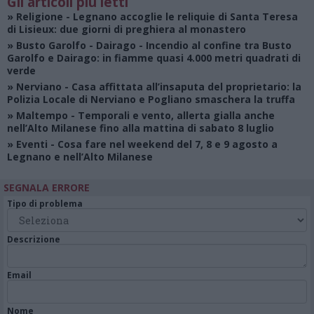
Gli articoli più letti
»
Religione
- Legnano accoglie le reliquie di Santa Teresa
di Lisieux: due giorni di preghiera al monastero
»
Busto Garolfo - Dairago
- Incendio al confine tra Busto
Garolfo e Dairago: in fiamme quasi 4.000 metri quadrati di
verde
»
Nerviano
- Casa affittata all’insaputa del proprietario: la
Polizia Locale di Nerviano e Pogliano smaschera la truffa
»
Maltempo
- Temporali e vento, allerta gialla anche
nell’Alto Milanese fino alla mattina di sabato 8 luglio
»
Eventi
- Cosa fare nel weekend del 7, 8 e 9 agosto a
Legnano e nell’Alto Milanese
SEGNALA ERRORE
Tipo di problema
Descrizione
Email
Nome