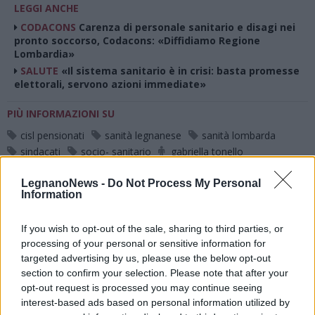
LEGGI ANCHE
CODACONS
Carenza di personale sanitario e disagi nei
pronto soccorso, Codacons: «Diffidiamo Regione
Lombardia»
SALUTE
«Il sistema sanitario è in crisi: basta promesse
elettorali, servono azioni immediate»
PIÙ INFORMAZIONI SU
cisl pensionati
sanità legnanese
sanità lombarda
sindacati
socio- sanitario
gabriella tonello
giuseppe oliva
ines caputo
luigi maffezzoli
LegnanoNews -
Do Not Process My Personal
villa cortese
Information
LEGGI GLI ALTRI ARTICOLI DI
If you wish to opt-out of the sale, sharing to third parties, or
ALTO MILANESE
processing of your personal or sensitive information for
targeted advertising by us, please use the below opt-out
section to confirm your selection. Please note that after your
opt-out request is processed you may continue seeing
interest-based ads based on personal information utilized by