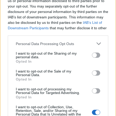
us or personal information disclosed to third parties prior to
Selezioniamo per te
your opt-out. You may separately opt-out of the further
Il meglio di
disclosure of your personal information by third parties on the
IAB’s list of downstream participants. This information may
also be disclosed by us to third parties on the
IAB’s List of
Downstream Participants
that may further disclose it to other
third parties.
Iscriviti alla
Personal Data Processing Opt Outs
newsletter
I want to opt-out of the Sharing of my
personal data.
Opted In
Commenti
I want to opt-out of the Sale of my
Personal Data.
Accedi
o
registrati
per commentare questo
Opted In
articolo.
I want to opt-out of processing my
L'email è richiesta ma non verrà mostrata ai visitatori. Il contenuto di questo
Personal Data for Targeted Advertising.
commento esprime il pensiero dell'autore e non rappresenta la linea editoriale
Opted In
di VareseNews.it, che rimane autonoma e indipendente. I messaggi inclusi nei
commenti non sono testi giornalistici, ma post inviati dai singoli lettori che
possono essere automaticamente pubblicati senza filtro preventivo. I commenti
che includano uno o più link a siti esterni verranno rimossi in automatico dal
I want to opt-out of Collection, Use,
sistema.
Retention, Sale, and/or Sharing of my
Personal Data that Is Unrelated with the