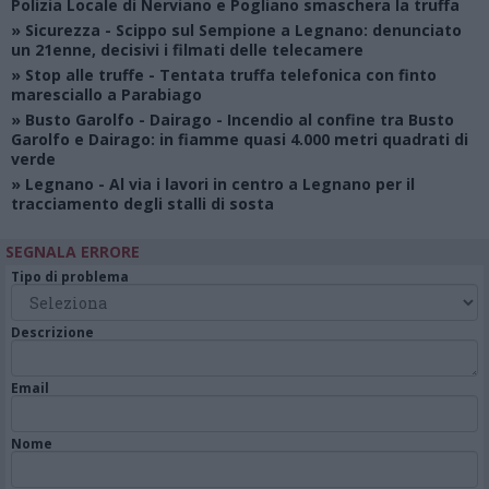
Polizia Locale di Nerviano e Pogliano smaschera la truffa
»
Sicurezza
- Scippo sul Sempione a Legnano: denunciato
un 21enne, decisivi i filmati delle telecamere
»
Stop alle truffe
- Tentata truffa telefonica con finto
maresciallo a Parabiago
»
Busto Garolfo - Dairago
- Incendio al confine tra Busto
Garolfo e Dairago: in fiamme quasi 4.000 metri quadrati di
verde
»
Legnano
- Al via i lavori in centro a Legnano per il
tracciamento degli stalli di sosta
SEGNALA ERRORE
Tipo di problema
Descrizione
Email
Nome