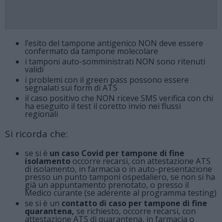
l’esito del tampone antigenico NON deve essere
confermato da tampone molecolare
i tamponi auto-somministrati NON sono ritenuti
validi
i problemi con il green pass possono essere
segnalati sui
form di ATS
il caso positivo che NON riceve SMS verifica con chi
ha eseguito il test il coretto invio nei flussi
regionali
Si ricorda che:
se si è
un caso Covid per tampone di fine
isolamento
occorre recarsi, con attestazione ATS
di isolamento, in
farmacia
o in auto-presentazione
presso un punto tamponi ospedaliero, se non si ha
già un appuntamento prenotato, o presso il
Medico curante (se aderente al programma testing)
se si è un
contatto di caso per tampone di fine
quarantena,
se richiesto, occorre recarsi, con
attestazione ATS di quarantena, in
farmacia
o