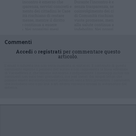
Iscriviti alla
newsletter
Commenti
Accedi
o
registrati
per commentare questo
articolo.
L'email è richiesta ma non verrà mostrata ai visitatori. Il contenuto di questo
commento esprime il pensiero dell'autore e non rappresenta la linea editoriale
di VareseNews.it, che rimane autonoma e indipendente. I messaggi inclusi nei
commenti non sono testi giornalistici, ma post inviati dai singoli lettori che
possono essere automaticamente pubblicati senza filtro preventivo. I commenti
che includano uno o più link a siti esterni verranno rimossi in automatico dal
sistema.