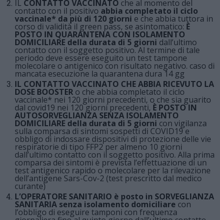
IL
CONTATTO VACCINATO
che al momento del
contatto con il positivo
abbia completato il ciclo
vaccinale* da più di 120 giorni
e che abbia tuttora in
corso di validità il green pass, se asintomatico:
È
POSTO IN QUARANTENA CON ISOLAMENTO
DOMICILIARE della durata di 5 giorni
dall’ultimo
contatto con il soggetto positivo. Al termine di tale
periodo deve essere eseguito un test tampone
molecolare o antigenico con risultato negativo. caso di
mancata esecuzione la quarantena dura 14 gg
IL CONTATTO VACCINATO CHE ABBIA RICEVUTO LA
DOSE BOOSTER
o che abbia completato il ciclo
vaccinale* nei 120 giorni precedenti, o che sia guarito
dal covid19 nei 120 giorni precedenti,
È POSTO IN
AUTOSORVEGLIANZA SENZA ISOLAMENTO
DOMICILIARE della durata di 5 giorni
con vigilanza
sulla comparsa di sintomi sospetti di COVID19 e
obbligo di indossare dispositivi di protezione delle vie
respiratorie di tipo FFP2 per almeno 10 giorni
dall’ultimo contatto con il soggetto positivo. Alla prima
comparsa dei sintomi è prevista l’effettuazione di un
test antigenico rapido o molecolare per la rilevazione
dell’antigene Sars-Cov-2 (test prescritto dal medico
curante)
L’OPERATORE SANITARIO è posto in SORVEGLIANZA
SANITARIA senza isolamento domiciliare
con
l’obbligo di eseguire tamponi con frequenza