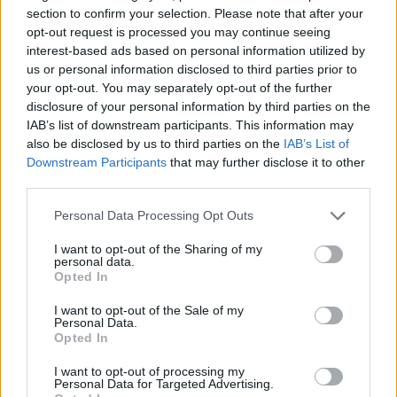
nell’Alto Milanese fino alla mattina di sabato 8 luglio
section to confirm your selection. Please note that after your
opt-out request is processed you may continue seeing
»
Eventi
- Cosa fare nel weekend del 7, 8 e 9 agosto a
Legnano e nell’Alto Milanese
interest-based ads based on personal information utilized by
us or personal information disclosed to third parties prior to
SEGNALA ERRORE
your opt-out. You may separately opt-out of the further
disclosure of your personal information by third parties on the
Tipo di problema
IAB’s list of downstream participants. This information may
also be disclosed by us to third parties on the
IAB’s List of
Descrizione
Downstream Participants
that may further disclose it to other
third parties.
Email
Personal Data Processing Opt Outs
Nome
I want to opt-out of the Sharing of my
personal data.
Opted In
I want to opt-out of the Sale of my
Personal Data.
Opted In
Vai al sito in modalità classica
I want to opt-out of processing my
Personal Data for Targeted Advertising.