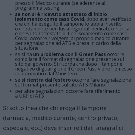
presso il Medico curante (se aderente al
programma testing
se non si è ricevuto attestato di inizio
isolamento come caso Covid
, dopo aver verificato
che chi ha eseguito il tampone lo abbia inserito
correttamente nei flussi regionali dedicati, o non si
è ricevuto l’attestato di fine isolamento come caso
Covid, occorre rivolgersi al proprio medico curante
per segnalazione ad ATS e presa in carico della
situazione
se si ha
un problema con il Green Pass
occorre
compilare il
format di
segnalazione presente sul
sito del governo
. Si ricorda che dopo il tampone
negativo di guarigione il Green Pass viene riemesso
in automatico dal Ministero
se
si rientra dall’estero
occorre fare segnalazione
sul
f
ormat presente sul sito ATS Milano
per altre segnalazioni occorre fare riferimento
a
URP di ATS
Si sottolinea che chi eroga il tampone
(farmacia, medico curante, centro privato,
ospedale, ecc.) deve inserire i dati anagrafici