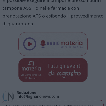
E’ possibile eseguire il tampone presso i punti
tampone ASST o nelle farmacie con
prenotazione ATS o esibendo il provvedimento
di quarantena
Tutti gli eventi
di
agosto
Via Confalonieri, 5
Castronno
Redazione
info@legnanonews.com