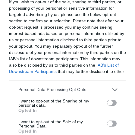
sempre in prima linea per informarvi in modo puntuale.
If you wish to opt-out of the sale, sharing to third parties, or
processing of your personal or sensitive information for
targeted advertising by us, please use the below opt-out
PIÙ INFORMAZIONI SU
section to confirm your selection. Please note that after your
vaccino antinfluenzale
opt-out request is processed you may continue seeing
interest-based ads based on personal information utilized by
us or personal information disclosed to third parties prior to
LEGGI GLI ALTRI ARTICOLI DI
your opt-out. You may separately opt-out of the further
LEGNANO
disclosure of your personal information by third parties on the
IAB’s list of downstream participants. This information may
also be disclosed by us to third parties on the
IAB’s List of
Downstream Participants
that may further disclose it to other
third parties.
Selezioniamo per te
Personal Data Processing Opt Outs
Il meglio di
I want to opt-out of the Sharing of my
personal data.
Opted In
I want to opt-out of the Sale of my
Personal Data.
Opted In