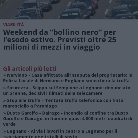
VIABILITÀ
Weekend da “bollino nero” per
l’esodo estivo. Previsti oltre 25
milioni di mezzi in viaggio
Gli articoli più letti
»
Nerviano
- Casa affittata all’insaputa del proprietario: la
Polizia Locale di Nerviano e Pogliano smaschera la truffa
»
Sicurezza
- Scippo sul Sempione a Legnano: denunciato
un 21enne, decisivi i filmati delle telecamere
»
Stop alle truffe
- Tentata truffa telefonica con finto
maresciallo a Parabiago
»
Busto Garolfo - Dairago
- Incendio al confine tra Busto
Garolfo e Dairago: in fiamme quasi 4.000 metri quadrati di
verde
»
Legnano
- Al via i lavori in centro a Legnano per il
tracciamento degli stalli di sosta