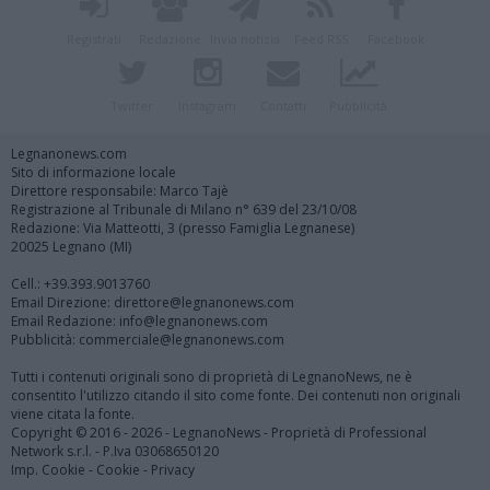
Registrati
Redazione
Invia notizia
Feed RSS
Facebook
Twitter
Instagram
Contatti
Pubblicità
Legnanonews.com
Sito di informazione locale
Direttore responsabile: Marco Tajè
Registrazione al Tribunale di Milano n° 639 del 23/10/08
Redazione: Via Matteotti, 3 (presso Famiglia Legnanese)
20025 Legnano (MI)
Cell.: +39.393.9013760
Email Direzione: direttore@legnanonews.com
Email Redazione: info@legnanonews.com
Pubblicità: commerciale@legnanonews.com
Tutti i contenuti originali sono di proprietà di LegnanoNews, ne è
consentito l'utilizzo citando il sito come fonte. Dei contenuti non originali
viene citata la fonte.
Copyright © 2016 - 2026 - LegnanoNews - Proprietà di Professional
Network s.r.l. - P.Iva 03068650120
Imp. Cookie
-
Cookie
-
Privacy