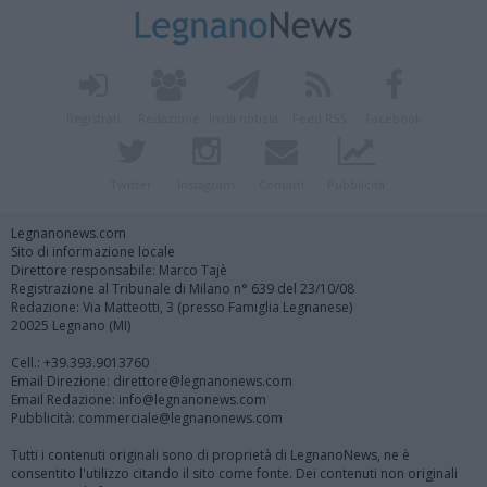
Registrati
Redazione
Invia notizia
Feed RSS
Facebook
Twitter
Instagram
Contatti
Pubblicità
Legnanonews.com
Sito di informazione locale
Direttore responsabile: Marco Tajè
Registrazione al Tribunale di Milano n° 639 del 23/10/08
Redazione: Via Matteotti, 3 (presso Famiglia Legnanese)
20025 Legnano (MI)
Cell.: +39.393.9013760
Email Direzione: direttore@legnanonews.com
Email Redazione: info@legnanonews.com
Pubblicità: commerciale@legnanonews.com
Tutti i contenuti originali sono di proprietà di LegnanoNews, ne è
consentito l'utilizzo citando il sito come fonte. Dei contenuti non originali