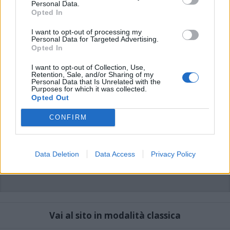
commenti non sono testi giornalistici, ma post inviati dai singoli lettori che
Personal Data.
possono essere automaticamente pubblicati senza filtro preventivo. I commenti
Opted In
che includano uno o più link a siti esterni verranno rimossi in automatico dal
sistema.
I want to opt-out of processing my
Personal Data for Targeted Advertising.
Opted In
I want to opt-out of Collection, Use,
Retention, Sale, and/or Sharing of my
Personal Data that Is Unrelated with the
Purposes for which it was collected.
Opted Out
CONFIRM
Data Deletion
Data Access
Privacy Policy
Vai al sito in modalità classica