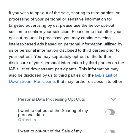
If you wish to opt-out of the sale, sharing to third parties, or
processing of your personal or sensitive information for
targeted advertising by us, please use the below opt-out
section to confirm your selection. Please note that after your
opt-out request is processed you may continue seeing
interest-based ads based on personal information utilized by
us or personal information disclosed to third parties prior to
your opt-out. You may separately opt-out of the further
disclosure of your personal information by third parties on the
IAB’s list of downstream participants. This information may
also be disclosed by us to third parties on the
IAB’s List of
Downstream Participants
that may further disclose it to other
third parties.
Commenti
Personal Data Processing Opt Outs
Accedi
o
registrati
per commentare questo
I want to opt-out of the Sharing of my
articolo.
personal data.
Opted In
L'email è richiesta ma non verrà mostrata ai visitatori. Il contenuto di questo
commento esprime il pensiero dell'autore e non rappresenta la linea editoriale
di VareseNews.it, che rimane autonoma e indipendente. I messaggi inclusi nei
I want to opt-out of the Sale of my