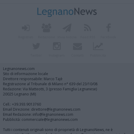
Registrati
Redazione
Invia notizia
Feed RSS
Facebook
Twitter
Instagram
Contatti
Pubblicità
Legnanonews.com
Sito di informazione locale
Direttore responsabile: Marco Tajè
Registrazione al Tribunale di Milano n° 639 del 23/10/08
Redazione: Via Matteotti, 3 (presso Famiglia Legnanese)
20025 Legnano (MI)
Cell.: +39.393.9013760
Email Direzione: direttore@legnanonews.com
Email Redazione: info@legnanonews.com
Pubblicità: commerciale@legnanonews.com
Tutti i contenuti originali sono di proprietà di LegnanoNews, ne è