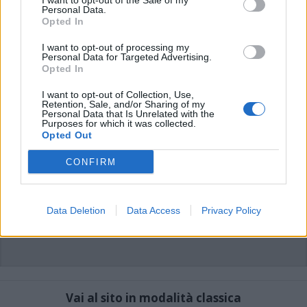
I want to opt-out of the Sale of my
di VareseNews.it, che rimane autonoma e indipendente. I messaggi inclusi nei
Personal Data.
commenti non sono testi giornalistici, ma post inviati dai singoli lettori che
possono essere automaticamente pubblicati senza filtro preventivo. I commenti
Opted In
che includano uno o più link a siti esterni verranno rimossi in automatico dal
sistema.
I want to opt-out of processing my
Personal Data for Targeted Advertising.
Opted In
I want to opt-out of Collection, Use,
Retention, Sale, and/or Sharing of my
Personal Data that Is Unrelated with the
Purposes for which it was collected.
Opted Out
CONFIRM
Data Deletion
Data Access
Privacy Policy
Vai al sito in modalità classica