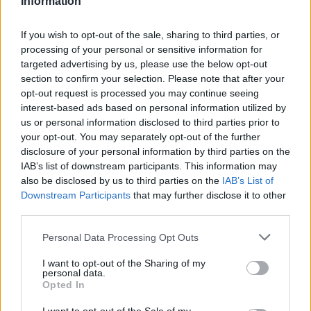
Information
If you wish to opt-out of the sale, sharing to third parties, or
processing of your personal or sensitive information for
targeted advertising by us, please use the below opt-out
section to confirm your selection. Please note that after your
opt-out request is processed you may continue seeing
interest-based ads based on personal information utilized by
us or personal information disclosed to third parties prior to
your opt-out. You may separately opt-out of the further
disclosure of your personal information by third parties on the
IAB’s list of downstream participants. This information may
also be disclosed by us to third parties on the
IAB’s List of
Downstream Participants
that may further disclose it to other
third parties.
Personal Data Processing Opt Outs
Commenti
I want to opt-out of the Sharing of my
Accedi
o
registrati
per commentare questo
personal data.
articolo.
Opted In
L'email è richiesta ma non verrà mostrata ai visitatori. Il contenuto di questo
commento esprime il pensiero dell'autore e non rappresenta la linea editoriale