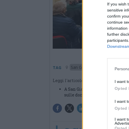
If you wish 
sensitive in
confirm you
continue se
information 
further disc
participants
Downstream 
San Giorgio su Legnano
TAG
Persona
Leggi l'articolo:
I want t
Opted 
A San Giorgio gli abiti delle vi
sulle donne
I want t
Opted 
I want 
Advertis
Opted 