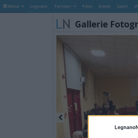
Menù
Legnano
Territori
Palio
Eventi
Sport
V
Gallerie Fotog
LegnanoN