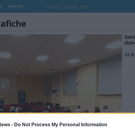
N
News24
Sabato , 8 Agosto 2026
rafiche
Sera
don
25 N
ews -
Do Not Process My Personal Information