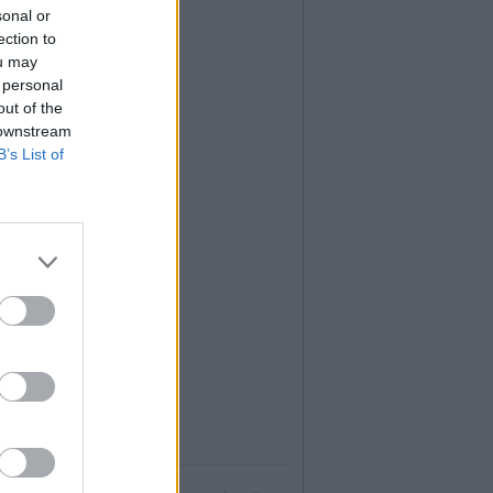
sonal or
ection to
ou may
 personal
out of the
 downstream
B’s List of