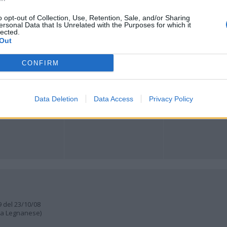
o opt-out of Collection, Use, Retention, Sale, and/or Sharing
Registrati
Redazione
Invia notizia
Feed RSS
Facebook
ersonal Data that Is Unrelated with the Purposes for which it
lected.
Out
ORI
MULTIMEDIA
COMUNITÀ
Gallerie Fotografiche
Foto dei lettori
CONFIRM
ese
Web TV
Auguri
Lettere al direttore
Animali
a
muni
Data Deletion
Data Access
Privacy Policy
9 del 23/10/08
lia Legnanese)