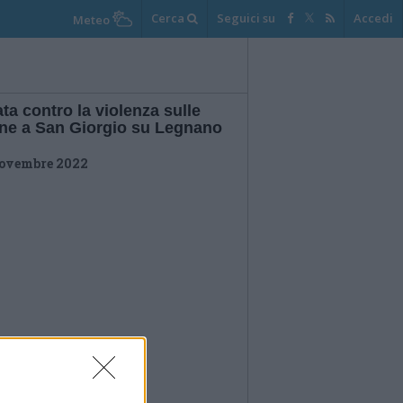
Cerca
Seguici su
Accedi
Meteo
ta contro la violenza sulle
ne a San Giorgio su Legnano
ovembre 2022