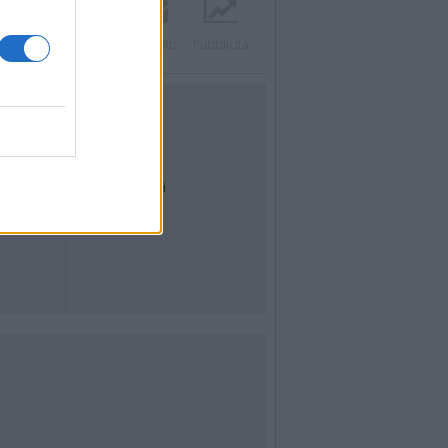
Twitter
Instagram
Contatti
Pubblicità
UTILITÀ
Dal Territorio
Meteo
Archivio
Tag
News24
Articoli più letti