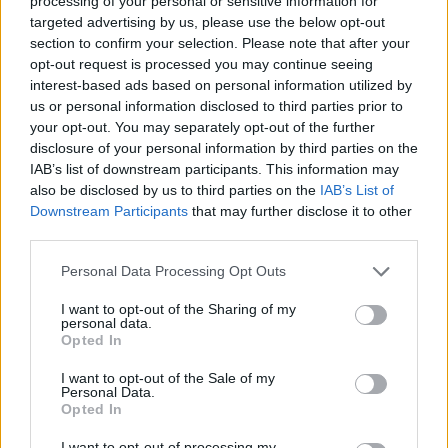
processing of your personal or sensitive information for
targeted advertising by us, please use the below opt-out
section to confirm your selection. Please note that after your
opt-out request is processed you may continue seeing
interest-based ads based on personal information utilized by
us or personal information disclosed to third parties prior to
your opt-out. You may separately opt-out of the further
disclosure of your personal information by third parties on the
IAB’s list of downstream participants. This information may
also be disclosed by us to third parties on the
IAB’s List of
Commenti
Downstream Participants
that may further disclose it to other
third parties.
Accedi
o
registrati
per commentare questo
articolo.
Personal Data Processing Opt Outs
L'email è richiesta ma non verrà mostrata ai visitatori. Il contenuto di questo
commento esprime il pensiero dell'autore e non rappresenta la linea editoriale
I want to opt-out of the Sharing of my
di VareseNews.it, che rimane autonoma e indipendente. I messaggi inclusi nei
personal data.
commenti non sono testi giornalistici, ma post inviati dai singoli lettori che
possono essere automaticamente pubblicati senza filtro preventivo. I commenti
Opted In
che includano uno o più link a siti esterni verranno rimossi in automatico dal
sistema.
I want to opt-out of the Sale of my
Personal Data.
Opted In
I want to opt-out of processing my