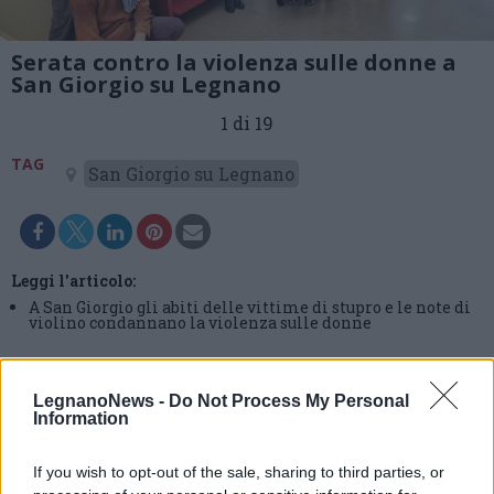
Serata contro la violenza sulle donne a
San Giorgio su Legnano
1 di 19
TAG
San Giorgio su Legnano
Leggi l'articolo:
A San Giorgio gli abiti delle vittime di stupro e le note di
violino condannano la violenza sulle donne
LegnanoNews -
Do Not Process My Personal
Information
If you wish to opt-out of the sale, sharing to third parties, or