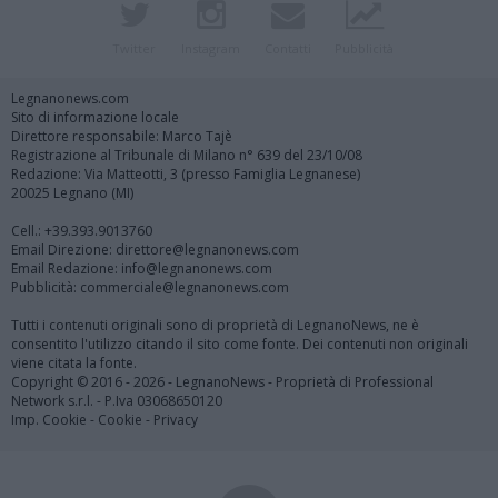
Twitter
Instagram
Contatti
Pubblicità
Legnanonews.com
Sito di informazione locale
Direttore responsabile: Marco Tajè
Registrazione al Tribunale di Milano n° 639 del 23/10/08
Redazione: Via Matteotti, 3 (presso Famiglia Legnanese)
20025 Legnano (MI)
Cell.: +39.393.9013760
Email Direzione: direttore@legnanonews.com
Email Redazione: info@legnanonews.com
Pubblicità: commerciale@legnanonews.com
Tutti i contenuti originali sono di proprietà di LegnanoNews, ne è
consentito l'utilizzo citando il sito come fonte. Dei contenuti non originali
viene citata la fonte.
Copyright © 2016 - 2026 - LegnanoNews - Proprietà di Professional
Network s.r.l. - P.Iva 03068650120
Imp. Cookie
-
Cookie
-
Privacy