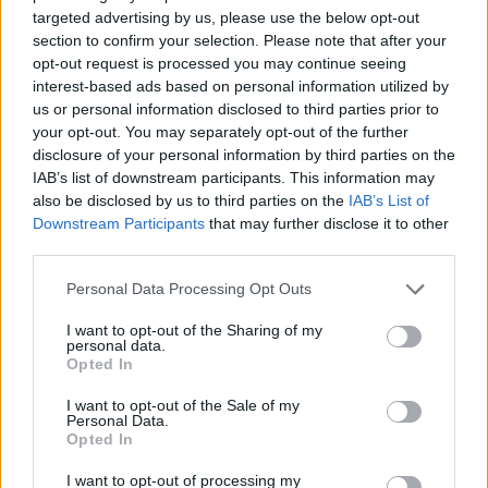
targeted advertising by us, please use the below opt-out
section to confirm your selection. Please note that after your
opt-out request is processed you may continue seeing
interest-based ads based on personal information utilized by
us or personal information disclosed to third parties prior to
your opt-out. You may separately opt-out of the further
disclosure of your personal information by third parties on the
IAB’s list of downstream participants. This information may
also be disclosed by us to third parties on the
IAB’s List of
Commenti
Downstream Participants
that may further disclose it to other
third parties.
Accedi
o
registrati
per commentare questo
articolo.
Personal Data Processing Opt Outs
L'email è richiesta ma non verrà mostrata ai visitatori. Il contenuto di questo
commento esprime il pensiero dell'autore e non rappresenta la linea editoriale
di VareseNews.it, che rimane autonoma e indipendente. I messaggi inclusi nei
I want to opt-out of the Sharing of my
commenti non sono testi giornalistici, ma post inviati dai singoli lettori che
personal data.
possono essere automaticamente pubblicati senza filtro preventivo. I commenti
Opted In
che includano uno o più link a siti esterni verranno rimossi in automatico dal
sistema.
I want to opt-out of the Sale of my
Personal Data.
Opted In
I want to opt-out of processing my