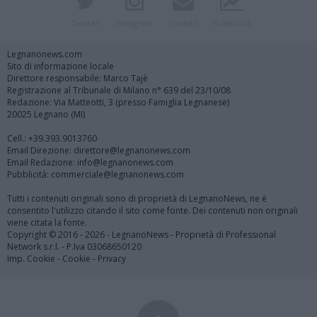
Twitter
Instagram
Contatti
Pubblicità
Legnanonews.com
Sito di informazione locale
Direttore responsabile: Marco Tajè
Registrazione al Tribunale di Milano n° 639 del 23/10/08
Redazione: Via Matteotti, 3 (presso Famiglia Legnanese)
20025 Legnano (MI)
Cell.: +39.393.9013760
Email Direzione: direttore@legnanonews.com
Email Redazione: info@legnanonews.com
Pubblicità: commerciale@legnanonews.com
Tutti i contenuti originali sono di proprietà di LegnanoNews, ne è
consentito l'utilizzo citando il sito come fonte. Dei contenuti non originali
viene citata la fonte.
Copyright © 2016 - 2026 - LegnanoNews - Proprietà di Professional
Network s.r.l. - P.Iva 03068650120
Imp. Cookie
-
Cookie
-
Privacy