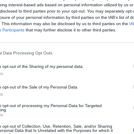
eing interest-based ads based on personal information utilized by us or
disclosed to third parties prior to your opt-out. You may separately opt-
losure of your personal information by third parties on the IAB’s list of
. This information may also be disclosed by us to third parties on the
IA
Participants
that may further disclose it to other third parties.
1 di 7
l Data Processing Opt Outs
UNA BICI DI BAMBU’ PER I BIMBI DELLO ZAMBIA
o opt-out of the Sharing of my personal data.
In
o opt-out of the Sale of my Personal Data.
In
to opt-out of processing my Personal Data for Targeted
ing.
Registrati
Redazione
Invia notizia
Feed RSS
Facebook
In
o opt-out of Collection, Use, Retention, Sale, and/or Sharing
ORI
MULTIMEDIA
COMUNITÀ
ersonal Data that Is Unrelated with the Purposes for which it
Gallerie Fotografiche
Foto dei lettori