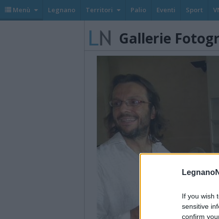
Menù
Legnano
Territori
Palio
Eventi
Sport
V
Gallerie Fotog
LegnanoN
If you wish 
sensitive in
confirm you