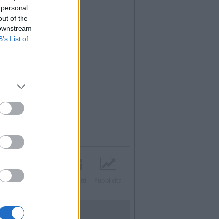
 personal
out of the
 downstream
B’s List of
Twitter
Instagram
Contatti
Pubblicità
UTILITÀ
Dal Territorio