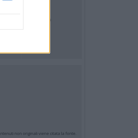
Meteo
Archivio
Tag
News24
Articoli più letti
ntenuti non originali viene citata la fonte.