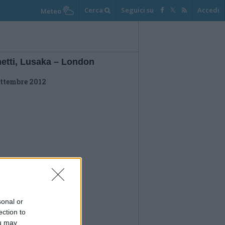
Cerca
Seguici su
Accedi
Meteo
etti, Lusaka – London
ettembre 2012
sonal or
ection to
ou may