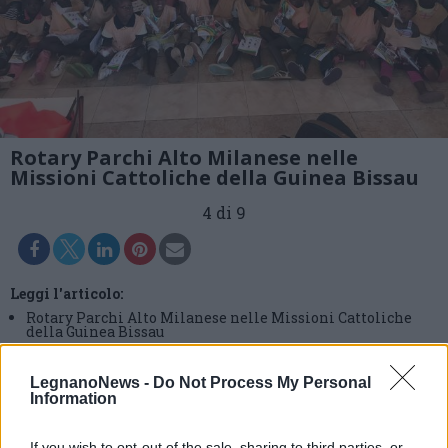
Rotary Parchi Alto Milanese nelle
Missioni Cattoliche della Guinea Bissau
4 di 9
Leggi l'articolo:
Rotary Parchi Alto Milanese nelle Missioni Cattoliche
della Guinea Bissau
LegnanoNews -
Do Not Process My Personal
Information
If you wish to opt-out of the sale, sharing to third parties, or