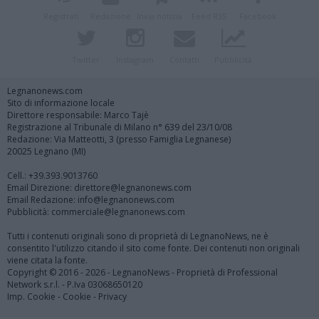
Registrati
Redazione
Invia notizia
Feed RSS
Facebook
Twitter
Instagram
Contatti
Pubblicità
Legnanonews.com
Sito di informazione locale
Direttore responsabile: Marco Tajè
Registrazione al Tribunale di Milano n° 639 del 23/10/08
Redazione: Via Matteotti, 3 (presso Famiglia Legnanese)
20025 Legnano (MI)
Cell.: +39.393.9013760
Email Direzione: direttore@legnanonews.com
Email Redazione: info@legnanonews.com
Pubblicità: commerciale@legnanonews.com
Tutti i contenuti originali sono di proprietà di LegnanoNews, ne è
consentito l'utilizzo citando il sito come fonte. Dei contenuti non originali
viene citata la fonte.
Copyright © 2016 - 2026 - LegnanoNews - Proprietà di Professional
Network s.r.l. - P.Iva 03068650120
Imp. Cookie
-
Cookie
-
Privacy