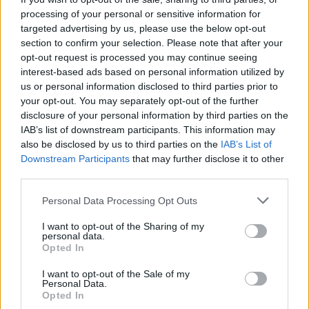
processing of your personal or sensitive information for
targeted advertising by us, please use the below opt-out
section to confirm your selection. Please note that after your
opt-out request is processed you may continue seeing
interest-based ads based on personal information utilized by
us or personal information disclosed to third parties prior to
your opt-out. You may separately opt-out of the further
disclosure of your personal information by third parties on the
IAB’s list of downstream participants. This information may
also be disclosed by us to third parties on the
IAB’s List of
Downstream Participants
that may further disclose it to other
Commenti
third parties.
Accedi
o
registrati
per commentare questo
Personal Data Processing Opt Outs
articolo.
L'email è richiesta ma non verrà mostrata ai visitatori. Il contenuto di questo
I want to opt-out of the Sharing of my
commento esprime il pensiero dell'autore e non rappresenta la linea editoriale
personal data.
di VareseNews.it, che rimane autonoma e indipendente. I messaggi inclusi nei
Opted In
commenti non sono testi giornalistici, ma post inviati dai singoli lettori che
possono essere automaticamente pubblicati senza filtro preventivo. I commenti
che includano uno o più link a siti esterni verranno rimossi in automatico dal
I want to opt-out of the Sale of my
sistema.
Personal Data.
Opted In