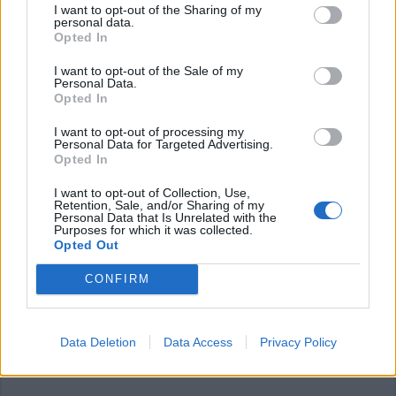
I want to opt-out of the Sharing of my
personal data.
Opted In
Commenti
I want to opt-out of the Sale of my
Accedi
o
registrati
per commentare questo
Personal Data.
articolo.
Opted In
L'email è richiesta ma non verrà mostrata ai visitatori. Il contenuto di questo
I want to opt-out of processing my
commento esprime il pensiero dell'autore e non rappresenta la linea editoriale
Personal Data for Targeted Advertising.
di VareseNews.it, che rimane autonoma e indipendente. I messaggi inclusi nei
commenti non sono testi giornalistici, ma post inviati dai singoli lettori che
Opted In
possono essere automaticamente pubblicati senza filtro preventivo. I commenti
che includano uno o più link a siti esterni verranno rimossi in automatico dal
sistema.
I want to opt-out of Collection, Use,
Retention, Sale, and/or Sharing of my
Personal Data that Is Unrelated with the
Purposes for which it was collected.
Opted Out
CONFIRM
Data Deletion
Data Access
Privacy Policy