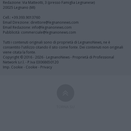
Redazione: Via Matteotti, 3 (presso Famiglia Legnanese)
20025 Legnano (MI)
Cell.: +39.393.9013760
Email Direzione: direttore@legnanonews.com
Email Redazione: info@legnanonews.com
Pubblicità: commerciale@legnanonews.com
Tutti i contenuti originali sono di proprietà di LegnanoNews, ne è
consentito l'utilizzo citando il sito come fonte. Dei contenuti non originali
viene citata la fonte.
Copyright © 2016 - 2026 - LegnanoNews - Proprietà di Professional
Network s.r.l. - P.Iva 03068650120
Imp. Cookie
-
Cookie
-
Privacy
TORNA SU