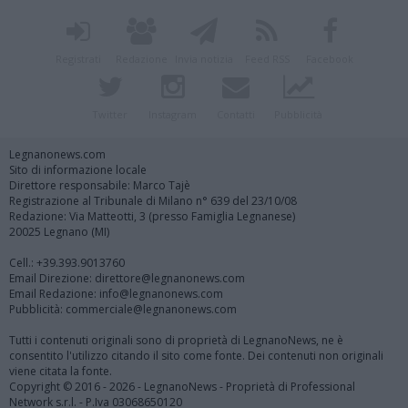
Registrati
Redazione
Invia notizia
Feed RSS
Facebook
Twitter
Instagram
Contatti
Pubblicità
Legnanonews.com
Sito di informazione locale
Direttore responsabile: Marco Tajè
Registrazione al Tribunale di Milano n° 639 del 23/10/08
Redazione: Via Matteotti, 3 (presso Famiglia Legnanese)
20025 Legnano (MI)
Cell.: +39.393.9013760
Email Direzione: direttore@legnanonews.com
Email Redazione: info@legnanonews.com
Pubblicità: commerciale@legnanonews.com
Tutti i contenuti originali sono di proprietà di LegnanoNews, ne è
consentito l'utilizzo citando il sito come fonte. Dei contenuti non originali
viene citata la fonte.
Copyright © 2016 - 2026 - LegnanoNews - Proprietà di Professional
Network s.r.l. - P.Iva 03068650120