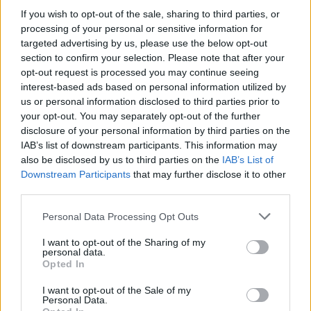
If you wish to opt-out of the sale, sharing to third parties, or
processing of your personal or sensitive information for
targeted advertising by us, please use the below opt-out
section to confirm your selection. Please note that after your
opt-out request is processed you may continue seeing
interest-based ads based on personal information utilized by
us or personal information disclosed to third parties prior to
your opt-out. You may separately opt-out of the further
disclosure of your personal information by third parties on the
IAB’s list of downstream participants. This information may
also be disclosed by us to third parties on the
IAB’s List of
Downstream Participants
that may further disclose it to other
third parties.
Commenti
Personal Data Processing Opt Outs
Accedi
o
registrati
per commentare questo
articolo.
I want to opt-out of the Sharing of my
personal data.
L'email è richiesta ma non verrà mostrata ai visitatori. Il contenuto di questo
Opted In
commento esprime il pensiero dell'autore e non rappresenta la linea editoriale
di VareseNews.it, che rimane autonoma e indipendente. I messaggi inclusi nei
commenti non sono testi giornalistici, ma post inviati dai singoli lettori che
possono essere automaticamente pubblicati senza filtro preventivo. I commenti
I want to opt-out of the Sale of my
che includano uno o più link a siti esterni verranno rimossi in automatico dal
Personal Data.
sistema.