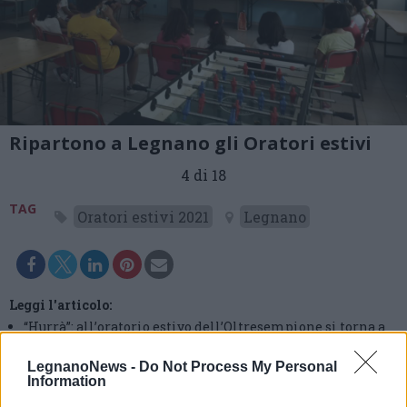
Ripartono a Legnano gli Oratori estivi
4 di 18
TAG
Oratori estivi 2021
Legnano
Leggi l'articolo:
“Hurrà”: all’oratorio estivo dell’Oltresempione si torna a
sperimentare il tempo pieno
LegnanoNews -
Do Not Process My Personal
Information