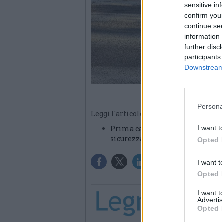
sensitive in
confirm you
continue se
information 
further disc
participants
Downstream 
Persona
Leggi l'articolo:
Prima campanella del 2022 nell’
I want t
sicurezza»
Opted 
I want t
Opted 
I want 
Advertis
Opted 