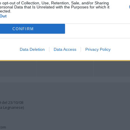
o opt-out of Collection, Use, Retention, Sale, and/or Sharing
ersonal Data that Is Unrelated with the Purposes for which it
lected.
ORI
MULTIMEDIA
COMUNITÀ
Out
Gallerie Fotografiche
Foto dei lettori
ese
Web TV
Auguri
Lettere al direttore
CONFIRM
Animali
a
muni
Data Deletion
Data Access
Privacy Policy
9 del 23/10/08
lia Legnanese)
.com