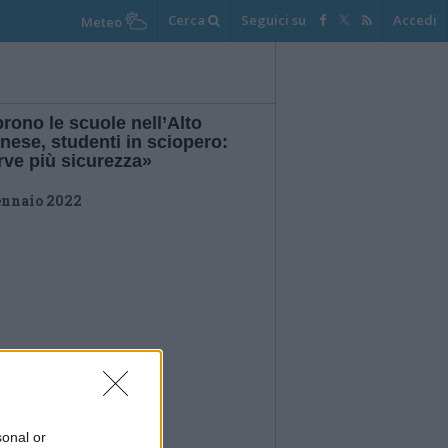
Cerca
Seguici su
Accedi
Meteo
rono le scuole nell’Alto
nese, studenti in sciopero:
rve più sicurezza»
ennaio 2022
sonal or