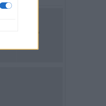
UTILITÀ
Dal Territorio
Meteo
Archivio
Tag
News24
Articoli più letti