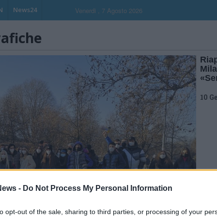
N
News24
Venerdi , 7 Agosto 2026
rafiche
Riap
Mila
«Se
10 G
ews -
Do Not Process My Personal Information
to opt-out of the sale, sharing to third parties, or processing of your per