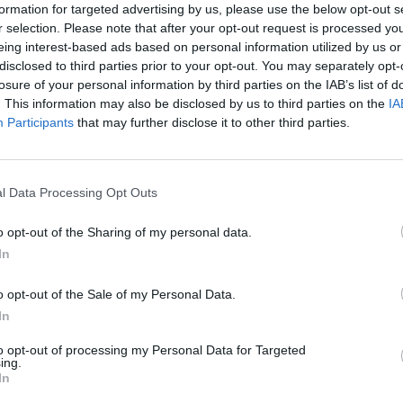
formation for targeted advertising by us, please use the below opt-out s
r selection. Please note that after your opt-out request is processed y
eing interest-based ads based on personal information utilized by us or
disclosed to third parties prior to your opt-out. You may separately opt-
losure of your personal information by third parties on the IAB’s list of
. This information may also be disclosed by us to third parties on the
IA
Participants
that may further disclose it to other third parties.
1 di 6
l Data Processing Opt Outs
Alto Milanese, ma gli studenti scioperano: «Serve più
o opt-out of the Sharing of my personal data.
In
o opt-out of the Sale of my Personal Data.
In
to opt-out of processing my Personal Data for Targeted
ing.
In
Registrati
Redazione
Invia notizia
Feed RSS
Facebook