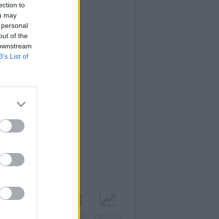
ection to
ou may
 personal
out of the
 downstream
B’s List of
Twitter
Instagram
Contatti
Pubblicità