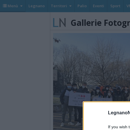
Menù
Legnano
Territori
Palio
Eventi
Sport
V
Gallerie Fotog
LegnanoN
If you wish 