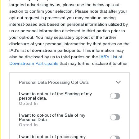
targeted advertising by us, please use the below opt-out
section to confirm your selection. Please note that after your
opt-out request is processed you may continue seeing
interest-based ads based on personal information utilized by
us or personal information disclosed to third parties prior to
your opt-out. You may separately opt-out of the further
disclosure of your personal information by third parties on the
IAB’s list of downstream participants. This information may
also be disclosed by us to third parties on the
IAB’s List of
Commenti
Downstream Participants
that may further disclose it to other
third parties.
Accedi
o
registrati
per commentare questo
articolo.
Personal Data Processing Opt Outs
L'email è richiesta ma non verrà mostrata ai visitatori. Il contenuto di questo
commento esprime il pensiero dell'autore e non rappresenta la linea editoriale
di VareseNews.it, che rimane autonoma e indipendente. I messaggi inclusi nei
I want to opt-out of the Sharing of my
commenti non sono testi giornalistici, ma post inviati dai singoli lettori che
personal data.
possono essere automaticamente pubblicati senza filtro preventivo. I commenti
Opted In
che includano uno o più link a siti esterni verranno rimossi in automatico dal
sistema.
I want to opt-out of the Sale of my
Personal Data.
Opted In
I want to opt-out of processing my