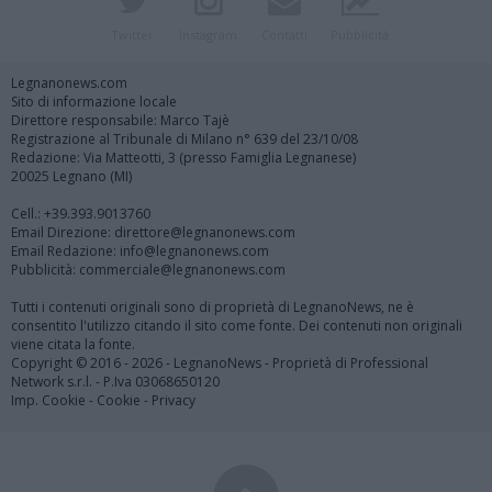
Twitter
Instagram
Contatti
Pubblicità
Legnanonews.com
Sito di informazione locale
Direttore responsabile: Marco Tajè
Registrazione al Tribunale di Milano n° 639 del 23/10/08
Redazione: Via Matteotti, 3 (presso Famiglia Legnanese)
20025 Legnano (MI)
Cell.: +39.393.9013760
Email Direzione: direttore@legnanonews.com
Email Redazione: info@legnanonews.com
Pubblicità: commerciale@legnanonews.com
Tutti i contenuti originali sono di proprietà di LegnanoNews, ne è
consentito l'utilizzo citando il sito come fonte. Dei contenuti non originali
viene citata la fonte.
Copyright © 2016 - 2026 - LegnanoNews - Proprietà di Professional
Network s.r.l. - P.Iva 03068650120
Imp. Cookie
-
Cookie
-
Privacy