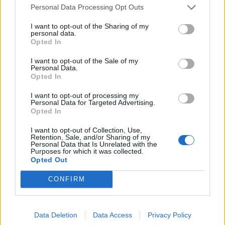
Personal Data Processing Opt Outs
I want to opt-out of the Sharing of my
personal data.
Opted In
I want to opt-out of the Sale of my
Personal Data.
Commenti
Opted In
Accedi
o
registrati
per commentare questo
articolo.
I want to opt-out of processing my
Personal Data for Targeted Advertising.
Opted In
L'email è richiesta ma non verrà mostrata ai visitatori. Il contenuto di questo
commento esprime il pensiero dell'autore e non rappresenta la linea editoriale
di VareseNews.it, che rimane autonoma e indipendente. I messaggi inclusi nei
commenti non sono testi giornalistici, ma post inviati dai singoli lettori che
I want to opt-out of Collection, Use,
possono essere automaticamente pubblicati senza filtro preventivo. I commenti
Retention, Sale, and/or Sharing of my
che includano uno o più link a siti esterni verranno rimossi in automatico dal
Personal Data that Is Unrelated with the
sistema.
Purposes for which it was collected.
Opted Out
CONFIRM
Data Deletion
Data Access
Privacy Policy