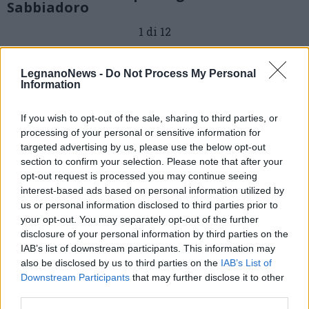
Sabbiadoro
1 di 12
TAG
Legnano
LegnanoNews -
Do Not Process My Personal
Information
If you wish to opt-out of the sale, sharing to third parties, or
Leggi l'articolo:
processing of your personal or sensitive information for
Pioggia di podi per lo Shorei Shobukan alla Don Bosco Cup
targeted advertising by us, please use the below opt-out
di Lignano Sabbiadoro
section to confirm your selection. Please note that after your
opt-out request is processed you may continue seeing
interest-based ads based on personal information utilized by
us or personal information disclosed to third parties prior to
your opt-out. You may separately opt-out of the further
disclosure of your personal information by third parties on the
IAB’s list of downstream participants. This information may
also be disclosed by us to third parties on the
IAB’s List of
Downstream Participants
that may further disclose it to other
third parties.