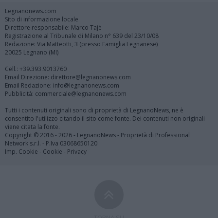
Legnanonews.com
Sito di informazione locale
Direttore responsabile: Marco Tajè
Registrazione al Tribunale di Milano n° 639 del 23/10/08
Redazione: Via Matteotti, 3 (presso Famiglia Legnanese)
20025 Legnano (MI)
Cell.: +39.393.9013760
Email Direzione: direttore@legnanonews.com
Email Redazione: info@legnanonews.com
Pubblicità: commerciale@legnanonews.com
Tutti i contenuti originali sono di proprietà di LegnanoNews, ne è
consentito l'utilizzo citando il sito come fonte. Dei contenuti non originali
viene citata la fonte.
Copyright © 2016 - 2026 - LegnanoNews - Proprietà di Professional
Network s.r.l. - P.Iva 03068650120
Imp. Cookie
-
Cookie
-
Privacy
TORNA SU