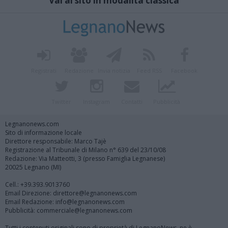
Vai al sito in modalità classica
Registrati
Redazione
Invia notizia
Feed RSS
Facebook
Twitter
Instagram
Contatti
Pubblicità
Legnanonews.com
Sito di informazione locale
Direttore responsabile: Marco Tajè
Registrazione al Tribunale di Milano n° 639 del 23/10/08
Redazione: Via Matteotti, 3 (presso Famiglia Legnanese)
20025 Legnano (MI)
Cell.: +39.393.9013760
Email Direzione: direttore@legnanonews.com
Email Redazione: info@legnanonews.com
Pubblicità: commerciale@legnanonews.com
Tutti i contenuti originali sono di proprietà di LegnanoNews, ne è