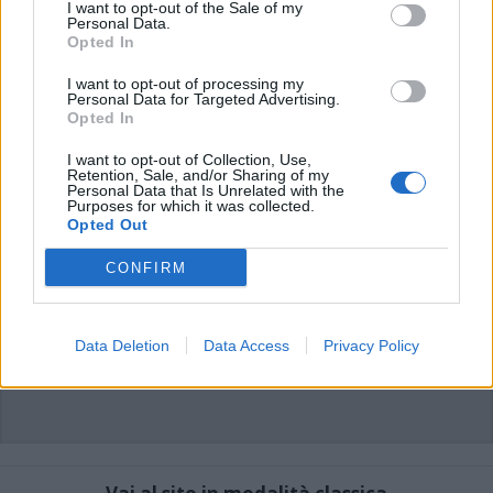
I want to opt-out of the Sale of my
commento esprime il pensiero dell'autore e non rappresenta la linea editoriale
di VareseNews.it, che rimane autonoma e indipendente. I messaggi inclusi nei
Personal Data.
commenti non sono testi giornalistici, ma post inviati dai singoli lettori che
Opted In
possono essere automaticamente pubblicati senza filtro preventivo. I commenti
che includano uno o più link a siti esterni verranno rimossi in automatico dal
sistema.
I want to opt-out of processing my
Personal Data for Targeted Advertising.
Opted In
I want to opt-out of Collection, Use,
Retention, Sale, and/or Sharing of my
Personal Data that Is Unrelated with the
Purposes for which it was collected.
Opted Out
CONFIRM
Data Deletion
Data Access
Privacy Policy