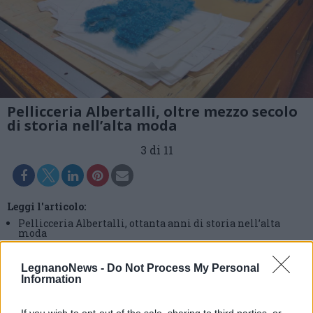
Pellicceria Albertalli, oltre mezzo secolo
di storia nell’alta moda
3 di 11
Leggi l'articolo:
Pellicceria Albertalli, ottanta anni di storia nell’alta
moda
LegnanoNews -
Do Not Process My Personal
Information