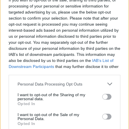
If you wish to opt-out of the sale, sharing to third parties, or
processing of your personal or sensitive information for
targeted advertising by us, please use the below opt-out
section to confirm your selection. Please note that after your
opt-out request is processed you may continue seeing
interest-based ads based on personal information utilized by
us or personal information disclosed to third parties prior to
your opt-out. You may separately opt-out of the further
disclosure of your personal information by third parties on the
IAB’s list of downstream participants. This information may
also be disclosed by us to third parties on the
IAB’s List of
Downstream Participants
that may further disclose it to other
Commenti
third parties.
Accedi
o
registrati
per commentare questo
Personal Data Processing Opt Outs
articolo.
I want to opt-out of the Sharing of my
L'email è richiesta ma non verrà mostrata ai visitatori. Il contenuto di questo
commento esprime il pensiero dell'autore e non rappresenta la linea editoriale
personal data.
di VareseNews.it, che rimane autonoma e indipendente. I messaggi inclusi nei
Opted In
commenti non sono testi giornalistici, ma post inviati dai singoli lettori che
possono essere automaticamente pubblicati senza filtro preventivo. I commenti
che includano uno o più link a siti esterni verranno rimossi in automatico dal
I want to opt-out of the Sale of my
sistema.
Personal Data.
Opted In