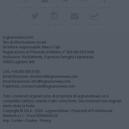
Registrati
Redazione
Invia notizia
Feed RSS
Facebook
Twitter
Instagram
Contatti
Pubblicità
Legnanonews.com
Sito di informazione locale
Direttore responsabile: Marco Tajè
Registrazione al Tribunale di Milano n° 639 del 23/10/08
Redazione: Via Matteotti, 3 (presso Famiglia Legnanese)
20025 Legnano (MI)
Cell.: +39.393.9013760
Email Direzione: direttore@legnanonews.com
Email Redazione: info@legnanonews.com
Pubblicità: commerciale@legnanonews.com
Tutti i contenuti originali sono di proprietà di LegnanoNews, ne è
consentito l'utilizzo citando il sito come fonte. Dei contenuti non originali
viene citata la fonte.
Copyright © 2016 - 2026 - LegnanoNews - Proprietà di Professional
Network s.r.l. - P.Iva 03068650120
Imp. Cookie
-
Cookie
-
Privacy