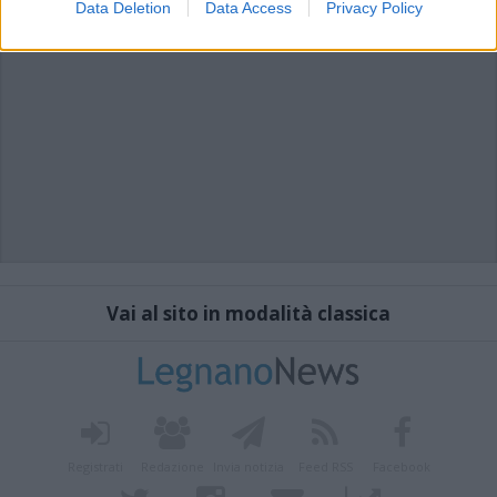
Data Deletion
Data Access
Privacy Policy
Vai al sito in modalità classica
Registrati
Redazione
Invia notizia
Feed RSS
Facebook