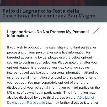
Palio di Legnano: la Festa della
Castellana della contrada San Magno
2 di 11
LegnanoNews -
Do Not Process My Personal
TAG
Legnano
Information
If you wish to opt-out of the sale, sharing to third parties, or
processing of your personal or sensitive information for
targeted advertising by us, please use the below opt-out
Leggi l'articolo:
section to confirm your selection. Please note that after your
La Contrada San Magno celebra la Festa della Castellana:
«Donne unite dallo stesso amore»
opt-out request is processed you may continue seeing
interest-based ads based on personal information utilized by
us or personal information disclosed to third parties prior to
your opt-out. You may separately opt-out of the further
disclosure of your personal information by third parties on the
IAB’s list of downstream participants. This information may
also be disclosed by us to third parties on the
IAB’s List of
Downstream Participants
that may further disclose it to other