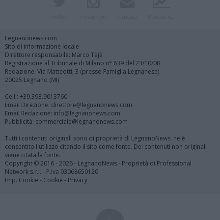
Twitter
Instagram
Contatti
Pubblicità
Legnanonews.com
Sito di informazione locale
Direttore responsabile: Marco Tajè
Registrazione al Tribunale di Milano n° 639 del 23/10/08
Redazione: Via Matteotti, 3 (presso Famiglia Legnanese)
20025 Legnano (MI)
Cell.: +39.393.9013760
Email Direzione: direttore@legnanonews.com
Email Redazione: info@legnanonews.com
Pubblicità: commerciale@legnanonews.com
Tutti i contenuti originali sono di proprietà di LegnanoNews, ne è
consentito l'utilizzo citando il sito come fonte. Dei contenuti non originali
viene citata la fonte.
Copyright © 2016 - 2026 - LegnanoNews - Proprietà di Professional
Network s.r.l. - P.Iva 03068650120
Imp. Cookie
-
Cookie
-
Privacy