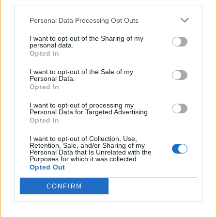
third parties.
Personal Data Processing Opt Outs
I want to opt-out of the Sharing of my
personal data.
Opted In
I want to opt-out of the Sale of my
Personal Data.
Opted In
Commenti
I want to opt-out of processing my
Accedi
o
registrati
per commentare questo
Personal Data for Targeted Advertising.
articolo.
Opted In
L'email è richiesta ma non verrà mostrata ai visitatori. Il contenuto di questo
I want to opt-out of Collection, Use,
commento esprime il pensiero dell'autore e non rappresenta la linea editoriale
Retention, Sale, and/or Sharing of my
di VareseNews.it, che rimane autonoma e indipendente. I messaggi inclusi nei
commenti non sono testi giornalistici, ma post inviati dai singoli lettori che
Personal Data that Is Unrelated with the
possono essere automaticamente pubblicati senza filtro preventivo. I commenti
Purposes for which it was collected.
che includano uno o più link a siti esterni verranno rimossi in automatico dal
Opted Out
sistema.
CONFIRM