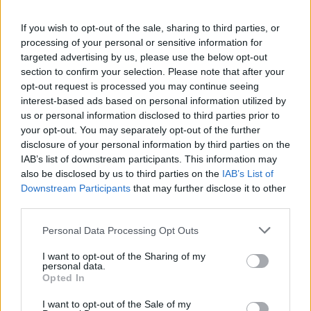
If you wish to opt-out of the sale, sharing to third parties, or
processing of your personal or sensitive information for
targeted advertising by us, please use the below opt-out
section to confirm your selection. Please note that after your
opt-out request is processed you may continue seeing
interest-based ads based on personal information utilized by
us or personal information disclosed to third parties prior to
your opt-out. You may separately opt-out of the further
disclosure of your personal information by third parties on the
IAB’s list of downstream participants. This information may
also be disclosed by us to third parties on the
IAB’s List of
Downstream Participants
that may further disclose it to other
third parties.
Commenti
Personal Data Processing Opt Outs
Accedi
o
registrati
per commentare questo
I want to opt-out of the Sharing of my
articolo.
personal data.
Opted In
L'email è richiesta ma non verrà mostrata ai visitatori. Il contenuto di questo
commento esprime il pensiero dell'autore e non rappresenta la linea editoriale
di VareseNews.it, che rimane autonoma e indipendente. I messaggi inclusi nei
I want to opt-out of the Sale of my
commenti non sono testi giornalistici, ma post inviati dai singoli lettori che