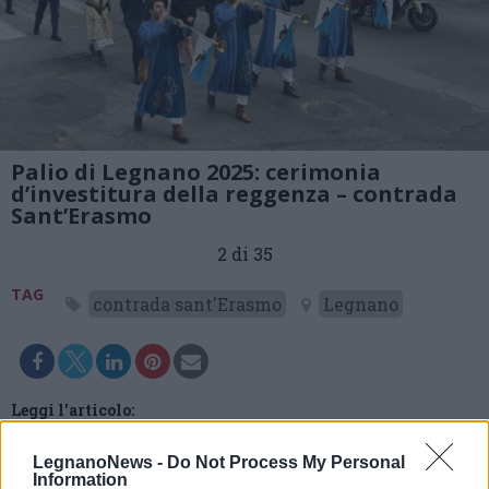
Palio di Legnano 2025: cerimonia
d’investitura della reggenza – contrada
Sant’Erasmo
2 di 35
TAG
contrada sant'Erasmo
Legnano
Leggi l'articolo:
La contrada Sant’Erasmo si prepara al Palio di Legnano
con una nuova reggenza e inaugura la Galleria
LegnanoNews -
Do Not Process My Personal
Information