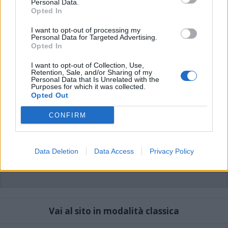
Personal Data.
possono essere automaticamente pubblicati senza filtro preventivo. I commenti
che includano uno o più link a siti esterni verranno rimossi in automatico dal
Opted In
sistema.
I want to opt-out of processing my
Personal Data for Targeted Advertising.
Opted In
I want to opt-out of Collection, Use,
Retention, Sale, and/or Sharing of my
Personal Data that Is Unrelated with the
Purposes for which it was collected.
Opted Out
CONFIRM
Data Deletion
Data Access
Privacy Policy
Vai al sito in modalità classica