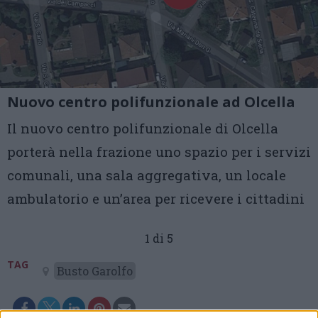
Nuovo centro polifunzionale ad Olcella
Il nuovo centro polifunzionale di Olcella
porterà nella frazione uno spazio per i servizi
comunali, una sala aggregativa, un locale
ambulatorio e un’area per ricevere i cittadini
1 di 5
TAG
Busto Garolfo