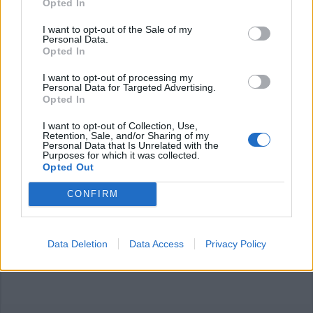
Opted In
Accedi
o
registrati
per commentare questo
articolo.
I want to opt-out of the Sale of my
Personal Data.
L'email è richiesta ma non verrà mostrata ai visitatori. Il contenuto di questo
Opted In
commento esprime il pensiero dell'autore e non rappresenta la linea editoriale
di VareseNews.it, che rimane autonoma e indipendente. I messaggi inclusi nei
commenti non sono testi giornalistici, ma post inviati dai singoli lettori che
I want to opt-out of processing my
possono essere automaticamente pubblicati senza filtro preventivo. I commenti
che includano uno o più link a siti esterni verranno rimossi in automatico dal
Personal Data for Targeted Advertising.
sistema.
Opted In
I want to opt-out of Collection, Use,
Retention, Sale, and/or Sharing of my
Personal Data that Is Unrelated with the
Purposes for which it was collected.
Opted Out
CONFIRM
Data Deletion
Data Access
Privacy Policy