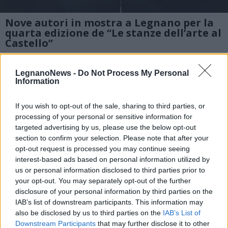
Nove autori in mostra a Legnano per la
quarta edizione de “Le stanze dell’arte al
Castello”
2 di 9
LegnanoNews -
Do Not Process My Personal
TAG
Information
Legnano
If you wish to opt-out of the sale, sharing to third parties, or
processing of your personal or sensitive information for
targeted advertising by us, please use the below opt-out
Leggi l'articolo:
section to confirm your selection. Please note that after your
Inaugurata a Legnano la quarta edizione de “Le stanze
opt-out request is processed you may continue seeing
dell’arte al Castello”. Nove autori in mostra
interest-based ads based on personal information utilized by
us or personal information disclosed to third parties prior to
your opt-out. You may separately opt-out of the further
disclosure of your personal information by third parties on the
IAB’s list of downstream participants. This information may
also be disclosed by us to third parties on the
IAB’s List of
Downstream Participants
that may further disclose it to other