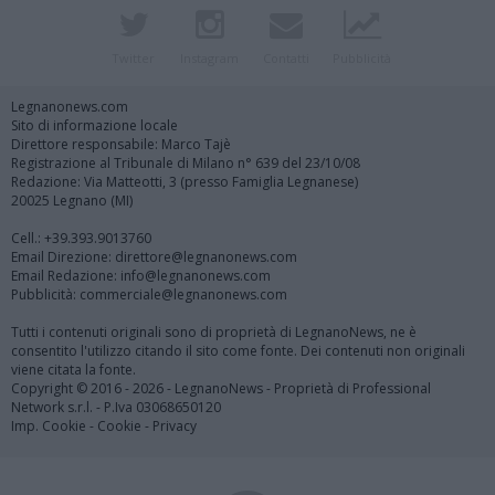
Twitter
Instagram
Contatti
Pubblicità
Legnanonews.com
Sito di informazione locale
Direttore responsabile: Marco Tajè
Registrazione al Tribunale di Milano n° 639 del 23/10/08
Redazione: Via Matteotti, 3 (presso Famiglia Legnanese)
20025 Legnano (MI)
Cell.: +39.393.9013760
Email Direzione: direttore@legnanonews.com
Email Redazione: info@legnanonews.com
Pubblicità: commerciale@legnanonews.com
Tutti i contenuti originali sono di proprietà di LegnanoNews, ne è
consentito l'utilizzo citando il sito come fonte. Dei contenuti non originali
viene citata la fonte.
Copyright © 2016 - 2026 - LegnanoNews - Proprietà di Professional
Network s.r.l. - P.Iva 03068650120
Imp. Cookie
-
Cookie
-
Privacy