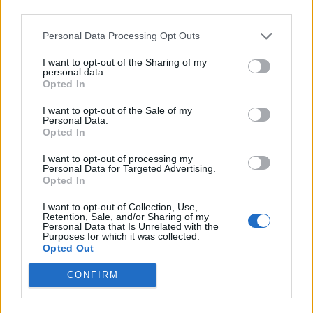
third parties.
Personal Data Processing Opt Outs
I want to opt-out of the Sharing of my
personal data.
Opted In
I want to opt-out of the Sale of my
Personal Data.
Opted In
Commenti
I want to opt-out of processing my
Personal Data for Targeted Advertising.
Accedi
o
registrati
per commentare questo
Opted In
articolo.
I want to opt-out of Collection, Use,
L'email è richiesta ma non verrà mostrata ai visitatori. Il contenuto di questo
commento esprime il pensiero dell'autore e non rappresenta la linea editoriale
Retention, Sale, and/or Sharing of my
di VareseNews.it, che rimane autonoma e indipendente. I messaggi inclusi nei
Personal Data that Is Unrelated with the
commenti non sono testi giornalistici, ma post inviati dai singoli lettori che
Purposes for which it was collected.
possono essere automaticamente pubblicati senza filtro preventivo. I commenti
Opted Out
che includano uno o più link a siti esterni verranno rimossi in automatico dal
sistema.
CONFIRM