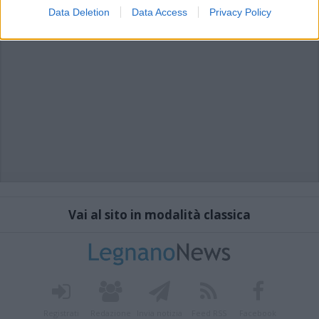
Data Deletion
Data Access
Privacy Policy
Vai al sito in modalità classica
Registrati
Redazione
Invia notizia
Feed RSS
Facebook