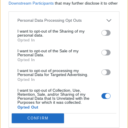
Downstream Participants
that may further disclose it to other
third parties.
Personal Data Processing Opt Outs
I want to opt-out of the Sharing of my
personal data.
Opted In
I want to opt-out of the Sale of my
Personal Data.
Opted In
I want to opt-out of processing my
Commenti
Personal Data for Targeted Advertising.
Opted In
Accedi
o
registrati
per commentare questo
articolo.
I want to opt-out of Collection, Use,
Retention, Sale, and/or Sharing of my
L'email è richiesta ma non verrà mostrata ai visitatori. Il contenuto di questo
Personal Data that Is Unrelated with the
commento esprime il pensiero dell'autore e non rappresenta la linea editoriale
Purposes for which it was collected.
di VareseNews.it, che rimane autonoma e indipendente. I messaggi inclusi nei
commenti non sono testi giornalistici, ma post inviati dai singoli lettori che
Opted Out
possono essere automaticamente pubblicati senza filtro preventivo. I commenti
che includano uno o più link a siti esterni verranno rimossi in automatico dal
sistema.
CONFIRM