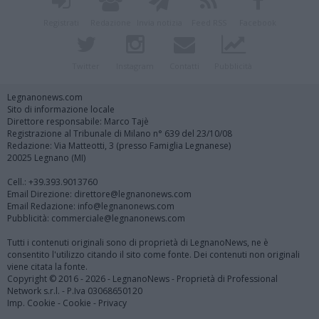
Registrati
Redazione
Invia notizia
Feed RSS
Facebook
Twitter
Instagram
Contatti
Pubblicità
Legnanonews.com
Sito di informazione locale
Direttore responsabile: Marco Tajè
Registrazione al Tribunale di Milano n° 639 del 23/10/08
Redazione: Via Matteotti, 3 (presso Famiglia Legnanese)
20025 Legnano (MI)
Cell.: +39.393.9013760
Email Direzione: direttore@legnanonews.com
Email Redazione: info@legnanonews.com
Pubblicità: commerciale@legnanonews.com
Tutti i contenuti originali sono di proprietà di LegnanoNews, ne è
consentito l'utilizzo citando il sito come fonte. Dei contenuti non originali
viene citata la fonte.
Copyright © 2016 - 2026 - LegnanoNews - Proprietà di Professional
Network s.r.l. - P.Iva 03068650120
Imp. Cookie
-
Cookie
-
Privacy