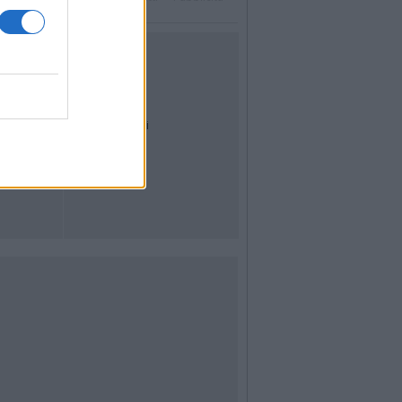
UTILITÀ
Dal Territorio
Meteo
Archivio
Tag
News24
Articoli più letti