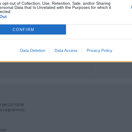
o opt-out of Collection, Use, Retention, Sale, and/or Sharing
ersonal Data that Is Unrelated with the Purposes for which it
lected.
ORI
MULTIMEDIA
COMUNITÀ
Out
Gallerie Fotografiche
Foto dei lettori
ese
Web TV
Auguri
Lettere al direttore
CONFIRM
Animali
a
muni
Data Deletion
Data Access
Privacy Policy
9 del 23/10/08
lia Legnanese)
.com