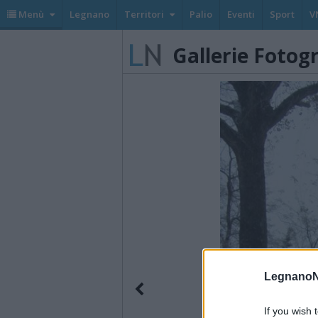
Menù
Legnano
Territori
Palio
Eventi
Sport
V
Gallerie Fotog
LegnanoN
If you wish 