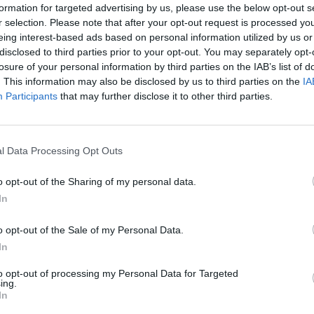
formation for targeted advertising by us, please use the below opt-out s
r selection. Please note that after your opt-out request is processed y
eing interest-based ads based on personal information utilized by us or
disclosed to third parties prior to your opt-out. You may separately opt-
losure of your personal information by third parties on the IAB’s list of
. This information may also be disclosed by us to third parties on the
IA
Participants
that may further disclose it to other third parties.
l Data Processing Opt Outs
2 di 8
o opt-out of the Sharing of my personal data.
 NON HA CREATO DISAGI
In
o opt-out of the Sale of my Personal Data.
In
to opt-out of processing my Personal Data for Targeted
ing.
In
Registrati
Redazione
Invia notizia
Feed RSS
Facebook