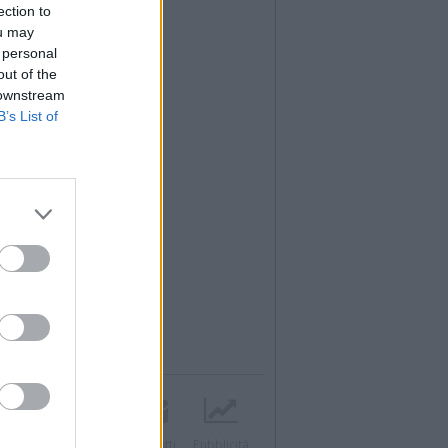
ection to
ou may
 personal
out of the
 downstream
B’s List of
Twitter
Instagram
Contatti
Pubblicità