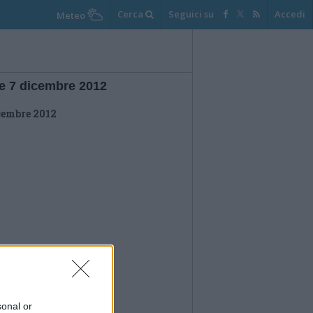
Cerca
Seguici su
Accedi
Meteo
e 7 dicembre 2012
cembre 2012
sonal or