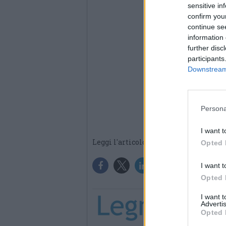
sensitive in
confirm you
continue se
information 
further disc
participants
Downstream 
Persona
I want t
Leggi l'articolo:
LA PRIMA NEVE
Opted 
I want t
Opted 
I want 
Advertis
Opted 