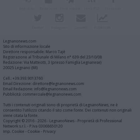
Registrati
Redazione
Invia notizia
Feed RSS
Facebook
Twitter
Instagram
Contatti
Pubblicità
Legnanonews.com
Sito di informazione locale
Direttore responsabile: Marco Tajè
Registrazione al Tribunale di Milano n° 639 del 23/10/08
Redazione: Via Matteotti, 3 (presso Famiglia Legnanese)
20025 Legnano (MI)
Cell.: +39.393.9013760
Email Direzione: direttore@legnanonews.com
Email Redazione: info@legnanonews.com
Pubblicità: commerciale@legnanonews.com
Tutti i contenuti originali sono di proprietà di LegnanoNews, ne è
consentito l'utilizzo citando il sito come fonte. Dei contenuti non originali
viene citata la fonte.
Copyright © 2016 - 2026 - LegnanoNews - Proprietà di Professional
Network s.r.l. - P.Iva 03068650120
Imp. Cookie
-
Cookie
-
Privacy