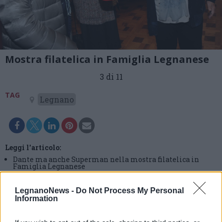
Mostra filatelica in Famiglia Legnanese
3 di 11
TAG
Legnano
Leggi l'articolo:
Dante ma anche Superman nella mostra filatelica in
Famiglia Legnanese
LegnanoNews -
Do Not Process My Personal
Information