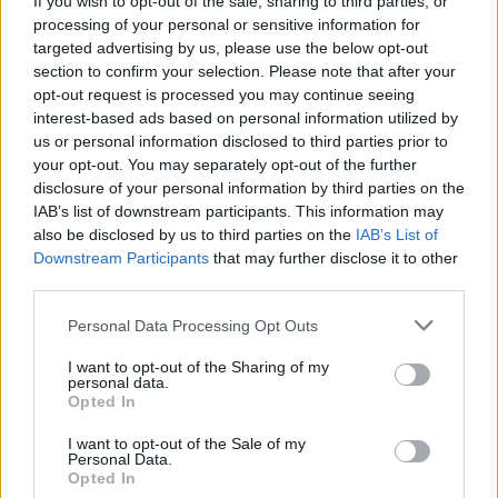
If you wish to opt-out of the sale, sharing to third parties, or
processing of your personal or sensitive information for
targeted advertising by us, please use the below opt-out
section to confirm your selection. Please note that after your
opt-out request is processed you may continue seeing
interest-based ads based on personal information utilized by
us or personal information disclosed to third parties prior to
your opt-out. You may separately opt-out of the further
disclosure of your personal information by third parties on the
IAB’s list of downstream participants. This information may
also be disclosed by us to third parties on the
IAB’s List of
Downstream Participants
that may further disclose it to other
Commenti
third parties.
Accedi
o
registrati
per commentare questo
Personal Data Processing Opt Outs
articolo.
I want to opt-out of the Sharing of my
L'email è richiesta ma non verrà mostrata ai visitatori. Il contenuto di questo
commento esprime il pensiero dell'autore e non rappresenta la linea editoriale
personal data.
di VareseNews.it, che rimane autonoma e indipendente. I messaggi inclusi nei
Opted In
commenti non sono testi giornalistici, ma post inviati dai singoli lettori che
possono essere automaticamente pubblicati senza filtro preventivo. I commenti
che includano uno o più link a siti esterni verranno rimossi in automatico dal
I want to opt-out of the Sale of my
sistema.
Personal Data.
Opted In