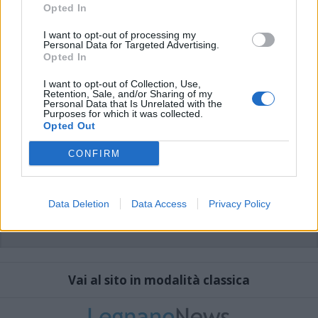
che includano uno o più link a siti esterni verranno rimossi in automatico dal
Opted In
sistema.
I want to opt-out of processing my
Personal Data for Targeted Advertising.
Opted In
I want to opt-out of Collection, Use,
Retention, Sale, and/or Sharing of my
Personal Data that Is Unrelated with the
Purposes for which it was collected.
Opted Out
CONFIRM
Data Deletion
Data Access
Privacy Policy
Vai al sito in modalità classica