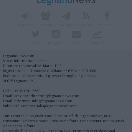
Registrati
Redazione
Invia notizia
Feed RSS
Facebook
Twitter
Instagram
Contatti
Pubblicità
Legnanonews.com
Sito di informazione locale
Direttore responsabile: Marco Tajè
Registrazione al Tribunale di Milano n° 639 del 23/10/08
Redazione: Via Matteotti, 3 (presso Famiglia Legnanese)
20025 Legnano (MI)
Cell.: +39.393.9013760
Email Direzione: direttore@legnanonews.com
Email Redazione: info@legnanonews.com
Pubblicità: commerciale@legnanonews.com
Tutti i contenuti originali sono di proprietà di LegnanoNews, ne è
consentito l'utilizzo citando il sito come fonte. Dei contenuti non originali
viene citata la fonte.
Copyright © 2016 - 2026 - LegnanoNews - Proprietà di Professional