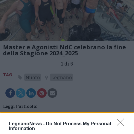
Master e Agonisti NdC celebrano la fine
della Stagione 2024_2025
1 di 5
TAG
Nuoto
Legnano
Leggi l'articolo:
ASD Nuotatori del Carroccio di Legnano celebrano la fine
della Stagione 2024/2025
LegnanoNews -
Do Not Process My Personal
Information