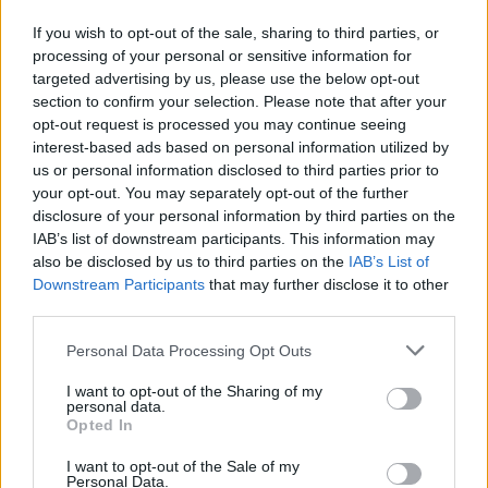
If you wish to opt-out of the sale, sharing to third parties, or
processing of your personal or sensitive information for
targeted advertising by us, please use the below opt-out
section to confirm your selection. Please note that after your
opt-out request is processed you may continue seeing
interest-based ads based on personal information utilized by
us or personal information disclosed to third parties prior to
your opt-out. You may separately opt-out of the further
disclosure of your personal information by third parties on the
IAB’s list of downstream participants. This information may
also be disclosed by us to third parties on the
IAB’s List of
Downstream Participants
that may further disclose it to other
third parties.
Commenti
Personal Data Processing Opt Outs
Accedi
o
registrati
per commentare questo
articolo.
I want to opt-out of the Sharing of my
personal data.
L'email è richiesta ma non verrà mostrata ai visitatori. Il contenuto di questo
Opted In
commento esprime il pensiero dell'autore e non rappresenta la linea editoriale
di VareseNews.it, che rimane autonoma e indipendente. I messaggi inclusi nei
commenti non sono testi giornalistici, ma post inviati dai singoli lettori che
I want to opt-out of the Sale of my
possono essere automaticamente pubblicati senza filtro preventivo. I commenti
Personal Data.