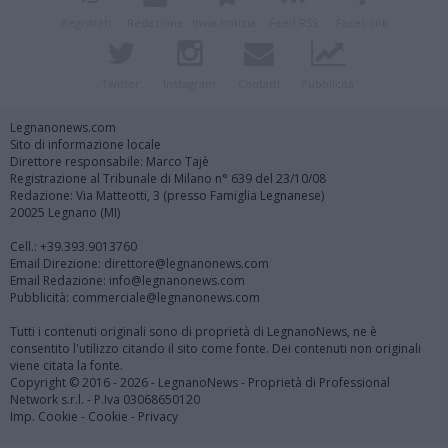
Registrati
Redazione
Invia notizia
Feed RSS
Facebook
Twitter
Instagram
Contatti
Pubblicità
Legnanonews.com
Sito di informazione locale
Direttore responsabile: Marco Tajè
Registrazione al Tribunale di Milano n° 639 del 23/10/08
Redazione: Via Matteotti, 3 (presso Famiglia Legnanese)
20025 Legnano (MI)
Cell.: +39.393.9013760
Email Direzione: direttore@legnanonews.com
Email Redazione: info@legnanonews.com
Pubblicità: commerciale@legnanonews.com
Tutti i contenuti originali sono di proprietà di LegnanoNews, ne è
consentito l'utilizzo citando il sito come fonte. Dei contenuti non originali
viene citata la fonte.
Copyright © 2016 - 2026 - LegnanoNews - Proprietà di Professional
Network s.r.l. - P.Iva 03068650120
Imp. Cookie
-
Cookie
-
Privacy