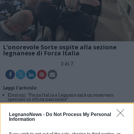
L’onorevole Sorte ospite alla sezione
legnanese di Forza Italia
3 di 7
Leggi l'articolo:
Elezioni: “Forza Italia a Legnano sarà un osservato
speciale in ottica nazionale”
LegnanoNews -
Do Not Process My Personal
Information
If you wish to opt-out of the sale, sharing to third parties, or