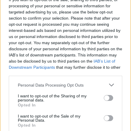
processing of your personal or sensitive information for
targeted advertising by us, please use the below opt-out
section to confirm your selection. Please note that after your
opt-out request is processed you may continue seeing
interest-based ads based on personal information utilized by
us or personal information disclosed to third parties prior to
your opt-out. You may separately opt-out of the further
disclosure of your personal information by third parties on the
IAB’s list of downstream participants. This information may
also be disclosed by us to third parties on the
IAB’s List of
Downstream Participants
that may further disclose it to other
Commenti
third parties.
Accedi
o
registrati
per commentare questo
Personal Data Processing Opt Outs
articolo.
L'email è richiesta ma non verrà mostrata ai visitatori. Il contenuto di questo
I want to opt-out of the Sharing of my
commento esprime il pensiero dell'autore e non rappresenta la linea editoriale
personal data.
di VareseNews.it, che rimane autonoma e indipendente. I messaggi inclusi nei
Opted In
commenti non sono testi giornalistici, ma post inviati dai singoli lettori che
possono essere automaticamente pubblicati senza filtro preventivo. I commenti
che includano uno o più link a siti esterni verranno rimossi in automatico dal
I want to opt-out of the Sale of my
sistema.
Personal Data.
Opted In