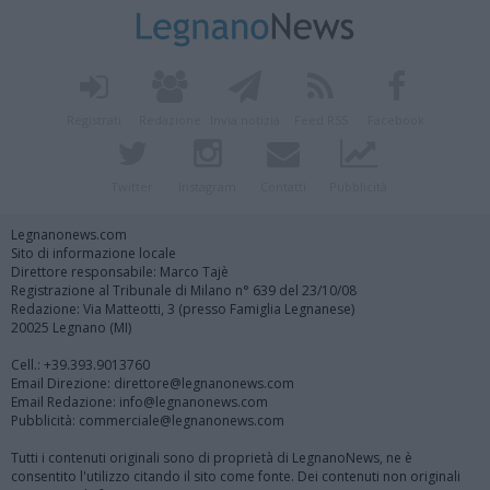
Registrati
Redazione
Invia notizia
Feed RSS
Facebook
Twitter
Instagram
Contatti
Pubblicità
Legnanonews.com
Sito di informazione locale
Direttore responsabile: Marco Tajè
Registrazione al Tribunale di Milano n° 639 del 23/10/08
Redazione: Via Matteotti, 3 (presso Famiglia Legnanese)
20025 Legnano (MI)
Cell.: +39.393.9013760
Email Direzione: direttore@legnanonews.com
Email Redazione: info@legnanonews.com
Pubblicità: commerciale@legnanonews.com
Tutti i contenuti originali sono di proprietà di LegnanoNews, ne è
consentito l'utilizzo citando il sito come fonte. Dei contenuti non originali