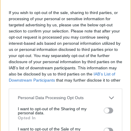
If you wish to opt-out of the sale, sharing to third parties, or
processing of your personal or sensitive information for
targeted advertising by us, please use the below opt-out
section to confirm your selection. Please note that after your
opt-out request is processed you may continue seeing
interest-based ads based on personal information utilized by
us or personal information disclosed to third parties prior to
your opt-out. You may separately opt-out of the further
disclosure of your personal information by third parties on the
IAB’s list of downstream participants. This information may
also be disclosed by us to third parties on the
IAB’s List of
Downstream Participants
that may further disclose it to other
third parties.
Commenti
Personal Data Processing Opt Outs
Accedi
o
registrati
per commentare questo
I want to opt-out of the Sharing of my
articolo.
personal data.
Opted In
L'email è richiesta ma non verrà mostrata ai visitatori. Il contenuto di questo
commento esprime il pensiero dell'autore e non rappresenta la linea editoriale
di VareseNews.it, che rimane autonoma e indipendente. I messaggi inclusi nei
I want to opt-out of the Sale of my