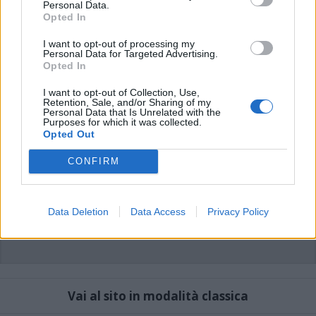
commenti non sono testi giornalistici, ma post inviati dai singoli lettori che
Personal Data.
possono essere automaticamente pubblicati senza filtro preventivo. I commenti
Opted In
che includano uno o più link a siti esterni verranno rimossi in automatico dal
sistema.
I want to opt-out of processing my
Personal Data for Targeted Advertising.
Opted In
I want to opt-out of Collection, Use,
Retention, Sale, and/or Sharing of my
Personal Data that Is Unrelated with the
Purposes for which it was collected.
Opted Out
CONFIRM
Data Deletion
Data Access
Privacy Policy
Vai al sito in modalità classica