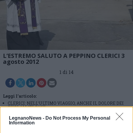
L’ESTREMO SALUTO A PEPPINO CLERICI 3
agosto 2012
1 di 14
Leggi l'articolo:
CLERICI: NELL’ULTIMO VIAGGIO, ANCHE IL DOLORE DEI
SUOI AMATI CANI
LegnanoNews -
Do Not Process My Personal
Information