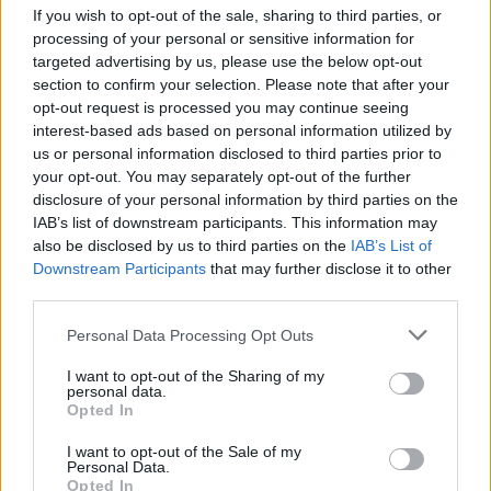
If you wish to opt-out of the sale, sharing to third parties, or
processing of your personal or sensitive information for
targeted advertising by us, please use the below opt-out
section to confirm your selection. Please note that after your
opt-out request is processed you may continue seeing
interest-based ads based on personal information utilized by
us or personal information disclosed to third parties prior to
your opt-out. You may separately opt-out of the further
disclosure of your personal information by third parties on the
IAB’s list of downstream participants. This information may
also be disclosed by us to third parties on the
IAB’s List of
Downstream Participants
that may further disclose it to other
third parties.
Commenti
Personal Data Processing Opt Outs
Accedi
o
registrati
per commentare questo
articolo.
I want to opt-out of the Sharing of my
personal data.
L'email è richiesta ma non verrà mostrata ai visitatori. Il contenuto di questo
commento esprime il pensiero dell'autore e non rappresenta la linea editoriale
Opted In
di VareseNews.it, che rimane autonoma e indipendente. I messaggi inclusi nei
commenti non sono testi giornalistici, ma post inviati dai singoli lettori che
possono essere automaticamente pubblicati senza filtro preventivo. I commenti
I want to opt-out of the Sale of my
che includano uno o più link a siti esterni verranno rimossi in automatico dal
Personal Data.
sistema.
Opted In