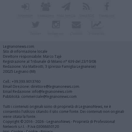
Registrati
Redazione
Invia notizia
Feed RSS
Facebook
Twitter
Instagram
Contatti
Pubblicità
Legnanonews.com
Sito di informazione locale
Direttore responsabile: Marco Tajè
Registrazione al Tribunale di Milano n° 639 del 23/10/08
Redazione: Via Matteotti, 3 (presso Famiglia Legnanese)
20025 Legnano (MI)
Cell.: +39.393.9013760
Email Direzione: direttore@legnanonews.com
Email Redazione: info@legnanonews.com
Pubblicità: commerciale@legnanonews.com
Tutti i contenuti originali sono di proprietà di LegnanoNews, ne è
consentito l'utilizzo citando il sito come fonte. Dei contenuti non originali
viene citata la fonte.
Copyright © 2016 - 2026 - LegnanoNews - Proprietà di Professional
Network s.r.l. - P.Iva 03068650120
Imp. Cookie
-
Cookie
-
Privacy