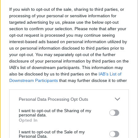
If you wish to opt-out of the sale, sharing to third parties, or
processing of your personal or sensitive information for
targeted advertising by us, please use the below opt-out
section to confirm your selection. Please note that after your
opt-out request is processed you may continue seeing
interest-based ads based on personal information utilized by
us or personal information disclosed to third parties prior to
your opt-out. You may separately opt-out of the further
disclosure of your personal information by third parties on the
IAB’s list of downstream participants. This information may
also be disclosed by us to third parties on the
IAB’s List of
Downstream Participants
that may further disclose it to other
third parties.
Commenti
Personal Data Processing Opt Outs
Accedi
o
registrati
per commentare questo
articolo.
I want to opt-out of the Sharing of my
personal data.
L'email è richiesta ma non verrà mostrata ai visitatori. Il contenuto di questo
Opted In
commento esprime il pensiero dell'autore e non rappresenta la linea editoriale
di VareseNews.it, che rimane autonoma e indipendente. I messaggi inclusi nei
commenti non sono testi giornalistici, ma post inviati dai singoli lettori che
I want to opt-out of the Sale of my
possono essere automaticamente pubblicati senza filtro preventivo. I commenti
Personal Data.