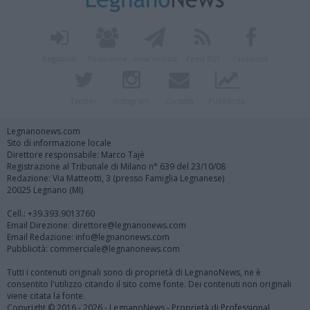
Registrati
Redazione
Invia notizia
Feed RSS
Facebook
Twitter
Instagram
Contatti
Pubblicità
Legnanonews.com
Sito di informazione locale
Direttore responsabile: Marco Tajè
Registrazione al Tribunale di Milano n° 639 del 23/10/08
Redazione: Via Matteotti, 3 (presso Famiglia Legnanese)
20025 Legnano (MI)
Cell.: +39.393.9013760
Email Direzione: direttore@legnanonews.com
Email Redazione: info@legnanonews.com
Pubblicità: commerciale@legnanonews.com
Tutti i contenuti originali sono di proprietà di LegnanoNews, ne è
consentito l'utilizzo citando il sito come fonte. Dei contenuti non originali
viene citata la fonte.
Copyright © 2016 - 2026 - LegnanoNews - Proprietà di Professional