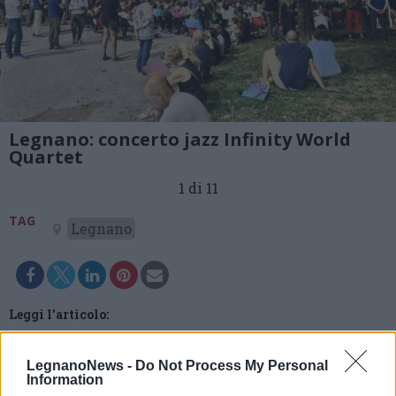
Legnano: concerto jazz Infinity World
Quartet
1 di 11
TAG
Legnano
Leggi l'articolo:
Successo di pubblico per il concerto del gruppo jazz
Infinity World Quartet al Castello di Legnano
LegnanoNews -
Do Not Process My Personal
Information