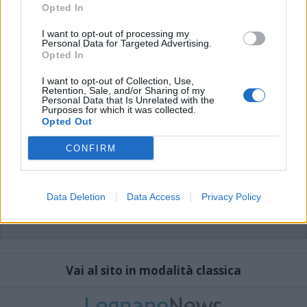
che includano uno o più link a siti esterni verranno rimossi in automatico dal
Opted In
sistema.
I want to opt-out of processing my
Personal Data for Targeted Advertising.
Opted In
I want to opt-out of Collection, Use,
Retention, Sale, and/or Sharing of my
Personal Data that Is Unrelated with the
Purposes for which it was collected.
Opted Out
CONFIRM
Data Deletion
Data Access
Privacy Policy
Vai al sito in modalità classica