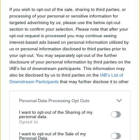
If you wish to opt-out of the sale, sharing to third parties, or
processing of your personal or sensitive information for
targeted advertising by us, please use the below opt-out
section to confirm your selection. Please note that after your
opt-out request is processed you may continue seeing
interest-based ads based on personal information utilized by
us or personal information disclosed to third parties prior to
your opt-out. You may separately opt-out of the further
disclosure of your personal information by third parties on the
IAB’s list of downstream participants. This information may
also be disclosed by us to third parties on the
IAB’s List of
Downstream Participants
that may further disclose it to other
third parties.
Commenti
Personal Data Processing Opt Outs
Accedi
o
registrati
per commentare questo
articolo.
I want to opt-out of the Sharing of my
personal data.
L'email è richiesta ma non verrà mostrata ai visitatori. Il contenuto di questo
Opted In
commento esprime il pensiero dell'autore e non rappresenta la linea editoriale
di VareseNews.it, che rimane autonoma e indipendente. I messaggi inclusi nei
commenti non sono testi giornalistici, ma post inviati dai singoli lettori che
I want to opt-out of the Sale of my
possono essere automaticamente pubblicati senza filtro preventivo. I commenti
Personal Data.