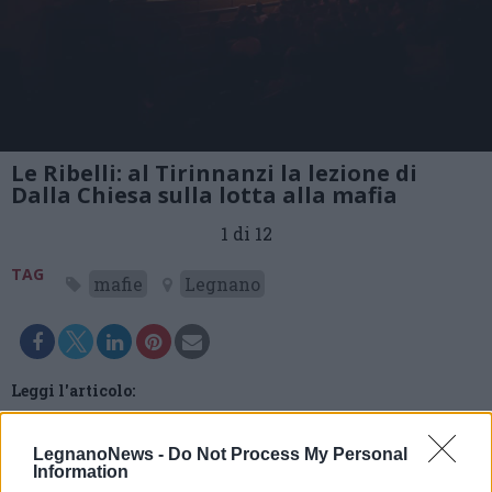
Le Ribelli: al Tirinnanzi la lezione di
Dalla Chiesa sulla lotta alla mafia
1 di 12
TAG
mafie
Legnano
Leggi l'articolo:
Donne contro la mafia: oltre 500 studenti al Tirinnanzi
per la lezione del prof Dalla Chiesa
LegnanoNews -
Do Not Process My Personal
Information