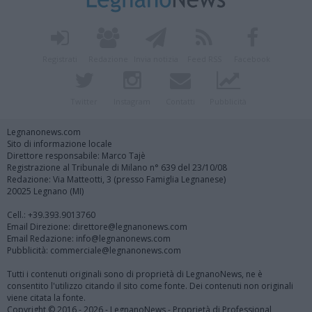
Registrati
Redazione
Invia notizia
Feed RSS
Facebook
Twitter
Instagram
Contatti
Pubblicità
Legnanonews.com
Sito di informazione locale
Direttore responsabile: Marco Tajè
Registrazione al Tribunale di Milano n° 639 del 23/10/08
Redazione: Via Matteotti, 3 (presso Famiglia Legnanese)
20025 Legnano (MI)
Cell.: +39.393.9013760
Email Direzione: direttore@legnanonews.com
Email Redazione: info@legnanonews.com
Pubblicità: commerciale@legnanonews.com
Tutti i contenuti originali sono di proprietà di LegnanoNews, ne è
consentito l'utilizzo citando il sito come fonte. Dei contenuti non originali
viene citata la fonte.
Copyright © 2016 - 2026 - LegnanoNews - Proprietà di Professional