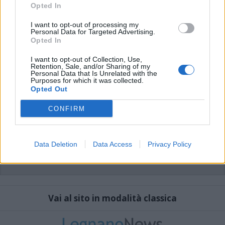
che includano uno o più link a siti esterni verranno rimossi in automatico dal
Opted In
sistema.
I want to opt-out of processing my
Personal Data for Targeted Advertising.
Opted In
I want to opt-out of Collection, Use,
Retention, Sale, and/or Sharing of my
Personal Data that Is Unrelated with the
Purposes for which it was collected.
Opted Out
CONFIRM
Data Deletion
Data Access
Privacy Policy
Vai al sito in modalità classica