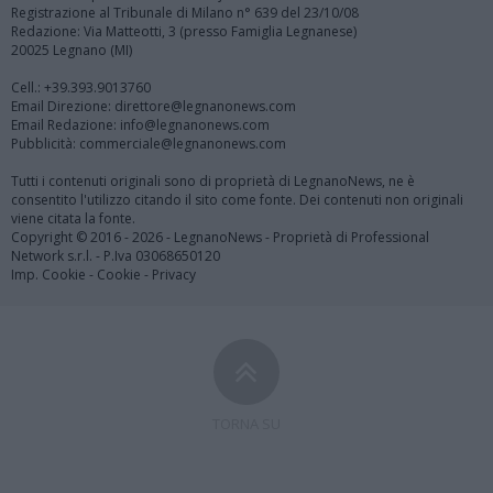
Registrazione al Tribunale di Milano n° 639 del 23/10/08
Redazione: Via Matteotti, 3 (presso Famiglia Legnanese)
20025 Legnano (MI)
Cell.: +39.393.9013760
Email Direzione: direttore@legnanonews.com
Email Redazione: info@legnanonews.com
Pubblicità: commerciale@legnanonews.com
Tutti i contenuti originali sono di proprietà di LegnanoNews, ne è
consentito l'utilizzo citando il sito come fonte. Dei contenuti non originali
viene citata la fonte.
Copyright © 2016 - 2026 - LegnanoNews - Proprietà di Professional
Network s.r.l. - P.Iva 03068650120
Imp. Cookie
-
Cookie
-
Privacy
TORNA SU