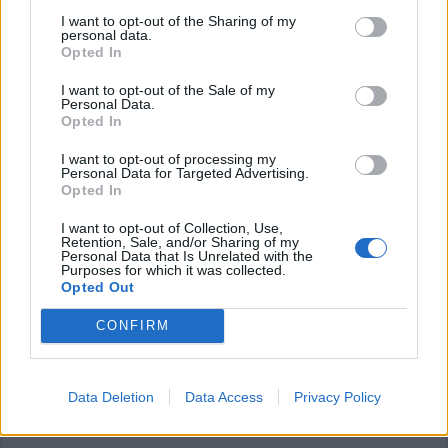
I want to opt-out of the Sharing of my
personal data.
Opted In
Commenti
I want to opt-out of the Sale of my
Personal Data.
Accedi
o
registrati
per commentare questo
Opted In
articolo.
I want to opt-out of processing my
L'email è richiesta ma non verrà mostrata ai visitatori. Il contenuto di questo
commento esprime il pensiero dell'autore e non rappresenta la linea editoriale
Personal Data for Targeted Advertising.
di VareseNews.it, che rimane autonoma e indipendente. I messaggi inclusi nei
Opted In
commenti non sono testi giornalistici, ma post inviati dai singoli lettori che
possono essere automaticamente pubblicati senza filtro preventivo. I commenti
che includano uno o più link a siti esterni verranno rimossi in automatico dal
I want to opt-out of Collection, Use,
sistema.
Retention, Sale, and/or Sharing of my
Personal Data that Is Unrelated with the
Purposes for which it was collected.
Opted Out
CONFIRM
Data Deletion
Data Access
Privacy Policy