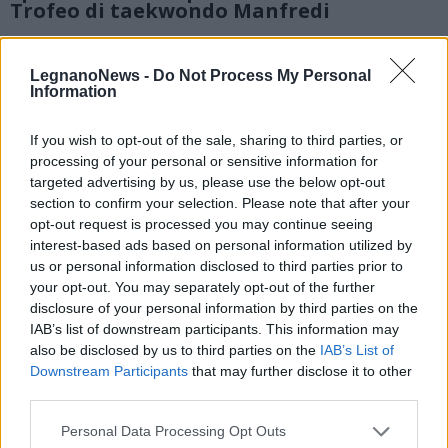
Trofeo di taekwondo Manfredi
5 di 16
LegnanoNews -
Do Not Process My Personal
Information
Leggi l'articolo:
If you wish to opt-out of the sale, sharing to third parties, or
L’Olimpic Taekwondo Valerio Spinosa vince la quarta
processing of your personal or sensitive information for
edizione del Trofeo Manfredi a Lonate Pozzolo
targeted advertising by us, please use the below opt-out
section to confirm your selection. Please note that after your
opt-out request is processed you may continue seeing
interest-based ads based on personal information utilized by
us or personal information disclosed to third parties prior to
your opt-out. You may separately opt-out of the further
disclosure of your personal information by third parties on the
IAB’s list of downstream participants. This information may
also be disclosed by us to third parties on the
IAB’s List of
Downstream Participants
that may further disclose it to other
third parties.
Personal Data Processing Opt Outs