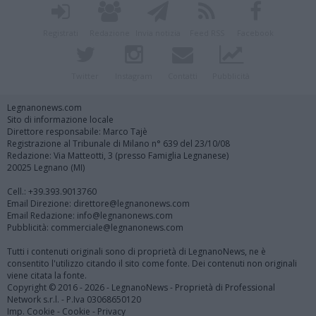
Registrati
Redazione
Invia notizia
Feed RSS
Facebook
Twitter
Instagram
Contatti
Pubblicità
Legnanonews.com
Sito di informazione locale
Direttore responsabile: Marco Tajè
Registrazione al Tribunale di Milano n° 639 del 23/10/08
Redazione: Via Matteotti, 3 (presso Famiglia Legnanese)
20025 Legnano (MI)
Cell.: +39.393.9013760
Email Direzione: direttore@legnanonews.com
Email Redazione: info@legnanonews.com
Pubblicità: commerciale@legnanonews.com
Tutti i contenuti originali sono di proprietà di LegnanoNews, ne è
consentito l'utilizzo citando il sito come fonte. Dei contenuti non originali
viene citata la fonte.
Copyright © 2016 - 2026 - LegnanoNews - Proprietà di Professional
Network s.r.l. - P.Iva 03068650120
Imp. Cookie
-
Cookie
-
Privacy