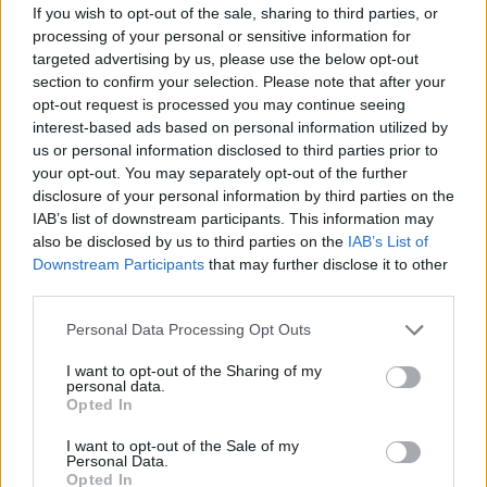
If you wish to opt-out of the sale, sharing to third parties, or
processing of your personal or sensitive information for
targeted advertising by us, please use the below opt-out
section to confirm your selection. Please note that after your
opt-out request is processed you may continue seeing
interest-based ads based on personal information utilized by
us or personal information disclosed to third parties prior to
your opt-out. You may separately opt-out of the further
disclosure of your personal information by third parties on the
IAB’s list of downstream participants. This information may
also be disclosed by us to third parties on the
IAB’s List of
Downstream Participants
that may further disclose it to other
third parties.
Commenti
Accedi
o
registrati
per commentare questo
Personal Data Processing Opt Outs
articolo.
I want to opt-out of the Sharing of my
L'email è richiesta ma non verrà mostrata ai visitatori. Il contenuto di questo
personal data.
commento esprime il pensiero dell'autore e non rappresenta la linea editoriale
Opted In
di VareseNews.it, che rimane autonoma e indipendente. I messaggi inclusi nei
commenti non sono testi giornalistici, ma post inviati dai singoli lettori che
possono essere automaticamente pubblicati senza filtro preventivo. I commenti
I want to opt-out of the Sale of my
che includano uno o più link a siti esterni verranno rimossi in automatico dal
Personal Data.
sistema.
Opted In