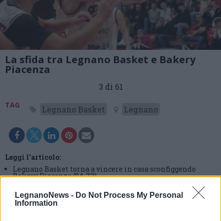
La sfida tra Legnano Basket e Bakery
Piacenza
3 di 61
TAG
Legnano Basket
Legnano
Leggi l'articolo:
Legnano Basket torna a vincere in casa sconfiggendo
Bakery Piacenza (84-72)
LegnanoNews -
Do Not Process My Personal
Information