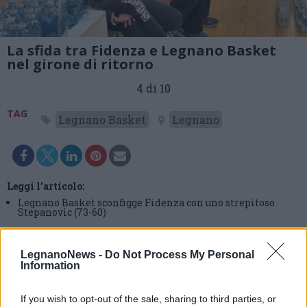
La sfida tra Fidenza e Legnano Basket
nel girone di ritorno
4 di 10
TAG
Legnano Basket
Legnano
Leggi l'articolo:
Legnano Basket sconfigge Fidenza con uno strepitoso
Stepanovic (73-60)
LegnanoNews -
Do Not Process My Personal
Information
If you wish to opt-out of the sale, sharing to third parties, or