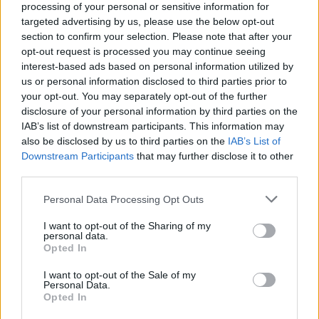
processing of your personal or sensitive information for
targeted advertising by us, please use the below opt-out
section to confirm your selection. Please note that after your
opt-out request is processed you may continue seeing
interest-based ads based on personal information utilized by
us or personal information disclosed to third parties prior to
your opt-out. You may separately opt-out of the further
disclosure of your personal information by third parties on the
IAB’s list of downstream participants. This information may
also be disclosed by us to third parties on the
IAB’s List of
Downstream Participants
that may further disclose it to other
Commenti
third parties.
Accedi
o
registrati
per commentare questo
articolo.
Personal Data Processing Opt Outs
L'email è richiesta ma non verrà mostrata ai visitatori. Il contenuto di questo
commento esprime il pensiero dell'autore e non rappresenta la linea editoriale
I want to opt-out of the Sharing of my
di VareseNews.it, che rimane autonoma e indipendente. I messaggi inclusi nei
personal data.
commenti non sono testi giornalistici, ma post inviati dai singoli lettori che
Opted In
possono essere automaticamente pubblicati senza filtro preventivo. I commenti
che includano uno o più link a siti esterni verranno rimossi in automatico dal
sistema.
I want to opt-out of the Sale of my
Personal Data.
Opted In