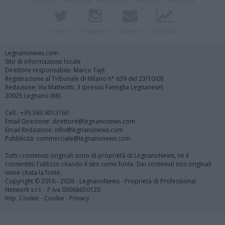
Registrati
Redazione
Invia notizia
Feed RSS
Facebook
Twitter
Instagram
Contatti
Pubblicità
Legnanonews.com
Sito di informazione locale
Direttore responsabile: Marco Tajè
Registrazione al Tribunale di Milano n° 639 del 23/10/08
Redazione: Via Matteotti, 3 (presso Famiglia Legnanese)
20025 Legnano (MI)
Cell.: +39.393.9013760
Email Direzione: direttore@legnanonews.com
Email Redazione: info@legnanonews.com
Pubblicità: commerciale@legnanonews.com
Tutti i contenuti originali sono di proprietà di LegnanoNews, ne è
consentito l'utilizzo citando il sito come fonte. Dei contenuti non originali
viene citata la fonte.
Copyright © 2016 - 2026 - LegnanoNews - Proprietà di Professional
Network s.r.l. - P.Iva 03068650120
Imp. Cookie
-
Cookie
-
Privacy