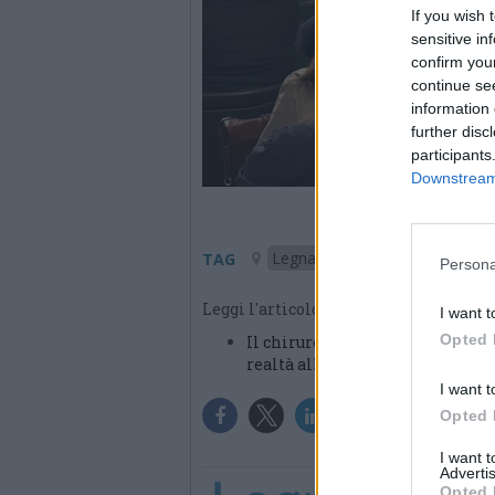
If you wish 
sensitive in
confirm you
continue se
information 
further disc
participants
Downstream 
Legnano
TAG
Persona
Leggi l'articolo:
I want t
Opted 
Il chirurgo Baldazzi in cattedra
realtà all’Ospedale di Legnano”
I want t
Opted 
I want 
Advertis
Opted 