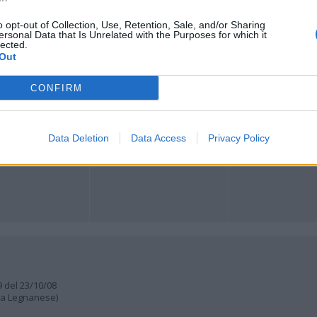
o opt-out of Collection, Use, Retention, Sale, and/or Sharing
Registrati
Redazione
Invia notizia
Feed RSS
Facebook
ersonal Data that Is Unrelated with the Purposes for which it
lected.
Out
ORI
MULTIMEDIA
COMUNITÀ
Gallerie Fotografiche
Foto dei lettori
CONFIRM
ese
Web TV
Auguri
Lettere al direttore
Animali
a
muni
Data Deletion
Data Access
Privacy Policy
9 del 23/10/08
lia Legnanese)