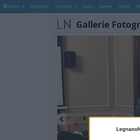
Menù
Legnano
Territori
Palio
Eventi
Sport
V
Gallerie Fotog
LegnanoN