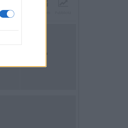
Twitter
Instagram
Contatti
Pubblicità
UTILITÀ
Dal Territorio
Meteo
Archivio
Tag
News24
Articoli più letti