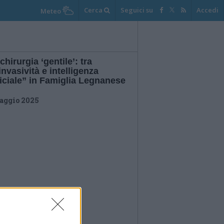
Cerca
Seguici su
Accedi
Meteo
chirurgia ‘gentile’: tra
nvasività e intelligenza
ficiale” in Famiglia Legnanese
aggio 2025