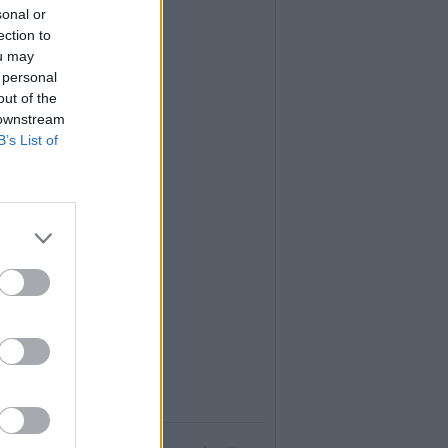
sonal or
ection to
ou may
 personal
out of the
 downstream
B’s List of