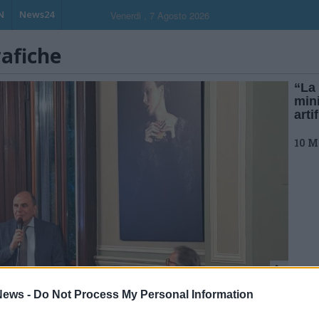
N
News24
Venerdi , 7 Agosto 2026
rafiche
“La 
mini
arti
10 M
ews -
Do Not Process My Personal Information