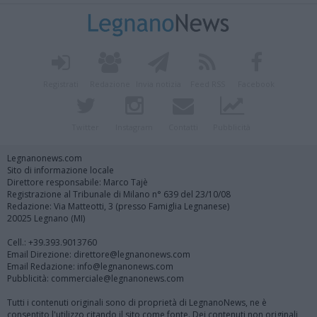
Registrati
Redazione
Invia notizia
Feed RSS
Facebook
Twitter
Instagram
Contatti
Pubblicità
Legnanonews.com
Sito di informazione locale
Direttore responsabile: Marco Tajè
Registrazione al Tribunale di Milano n° 639 del 23/10/08
Redazione: Via Matteotti, 3 (presso Famiglia Legnanese)
20025 Legnano (MI)
Cell.: +39.393.9013760
Email Direzione: direttore@legnanonews.com
Email Redazione: info@legnanonews.com
Pubblicità: commerciale@legnanonews.com
Tutti i contenuti originali sono di proprietà di LegnanoNews, ne è
consentito l'utilizzo citando il sito come fonte. Dei contenuti non originali