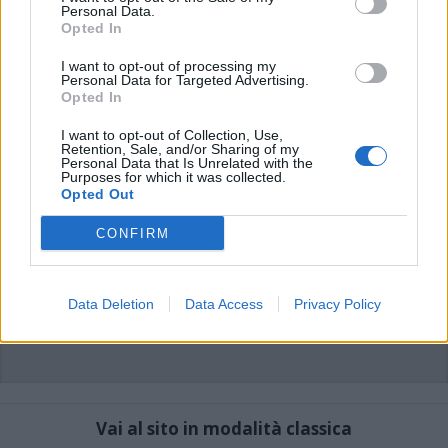
commenti non sono testi giornalistici, ma post inviati dai singoli lettori che
Personal Data.
possono essere automaticamente pubblicati senza filtro preventivo. I commenti
Opted In
che includano uno o più link a siti esterni verranno rimossi in automatico dal
sistema.
I want to opt-out of processing my
Personal Data for Targeted Advertising.
Opted In
I want to opt-out of Collection, Use,
Retention, Sale, and/or Sharing of my
Personal Data that Is Unrelated with the
Purposes for which it was collected.
Opted Out
CONFIRM
Data Deletion
Data Access
Privacy Policy
Vai al sito in modalità classica