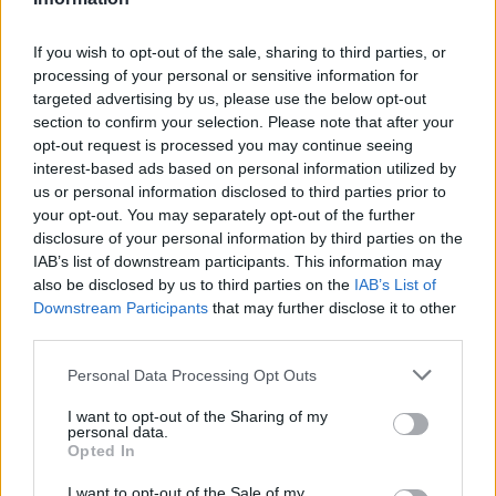
If you wish to opt-out of the sale, sharing to third parties, or
processing of your personal or sensitive information for
targeted advertising by us, please use the below opt-out
section to confirm your selection. Please note that after your
opt-out request is processed you may continue seeing
interest-based ads based on personal information utilized by
us or personal information disclosed to third parties prior to
your opt-out. You may separately opt-out of the further
disclosure of your personal information by third parties on the
IAB’s list of downstream participants. This information may
also be disclosed by us to third parties on the
IAB’s List of
Downstream Participants
that may further disclose it to other
third parties.
Personal Data Processing Opt Outs
Commenti
Accedi
o
registrati
per commentare questo
I want to opt-out of the Sharing of my
personal data.
articolo.
Opted In
L'email è richiesta ma non verrà mostrata ai visitatori. Il contenuto di questo
commento esprime il pensiero dell'autore e non rappresenta la linea editoriale
I want to opt-out of the Sale of my
di VareseNews.it, che rimane autonoma e indipendente. I messaggi inclusi nei