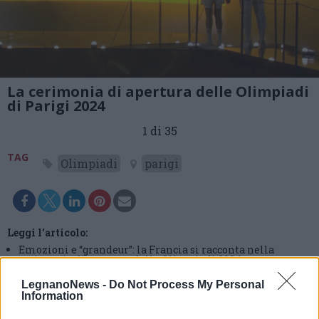
La cerimonia di apertura delle Olimpiadi
di Parigi 2024
1 di 35
TAG
Olimpiadi
parigi
Leggi l'articolo:
Emozioni e “grandeur”: la Francia si racconta nella
cerimonia di apertura delle Olimpiadi 2024
LegnanoNews -
Do Not Process My Personal
Information