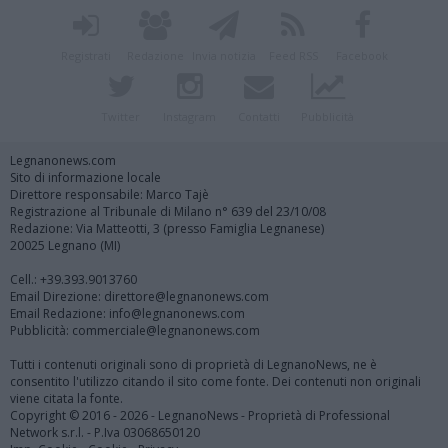
Registrati
Redazione
Invia notizia
Feed RSS
Facebook
Twitter
Instagram
Contatti
Pubblicità
Legnanonews.com
Sito di informazione locale
Direttore responsabile: Marco Tajè
Registrazione al Tribunale di Milano n° 639 del 23/10/08
Redazione: Via Matteotti, 3 (presso Famiglia Legnanese)
20025 Legnano (MI)
Cell.: +39.393.9013760
Email Direzione: direttore@legnanonews.com
Email Redazione: info@legnanonews.com
Pubblicità: commerciale@legnanonews.com
Tutti i contenuti originali sono di proprietà di LegnanoNews, ne è
consentito l'utilizzo citando il sito come fonte. Dei contenuti non originali
viene citata la fonte.
Copyright © 2016 - 2026 - LegnanoNews - Proprietà di Professional
Network s.r.l. - P.Iva 03068650120