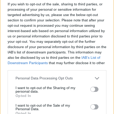
If you wish to opt-out of the sale, sharing to third parties, or
processing of your personal or sensitive information for
targeted advertising by us, please use the below opt-out
section to confirm your selection. Please note that after your
opt-out request is processed you may continue seeing
interest-based ads based on personal information utilized by
us or personal information disclosed to third parties prior to
your opt-out. You may separately opt-out of the further
disclosure of your personal information by third parties on the
IAB’s list of downstream participants. This information may
also be disclosed by us to third parties on the
IAB’s List of
Downstream Participants
that may further disclose it to other
third parties.
Commenti
Personal Data Processing Opt Outs
Accedi
o
registrati
per commentare questo
articolo.
I want to opt-out of the Sharing of my
personal data.
L'email è richiesta ma non verrà mostrata ai visitatori. Il contenuto di questo
commento esprime il pensiero dell'autore e non rappresenta la linea editoriale
Opted In
di VareseNews.it, che rimane autonoma e indipendente. I messaggi inclusi nei
commenti non sono testi giornalistici, ma post inviati dai singoli lettori che
possono essere automaticamente pubblicati senza filtro preventivo. I commenti
I want to opt-out of the Sale of my
che includano uno o più link a siti esterni verranno rimossi in automatico dal
Personal Data.
sistema.
Opted In