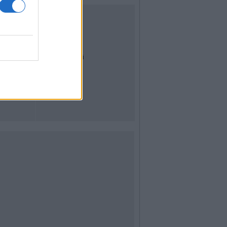
UTILITÀ
Dal Territorio
Meteo
Archivio
Tag
News24
Articoli più letti