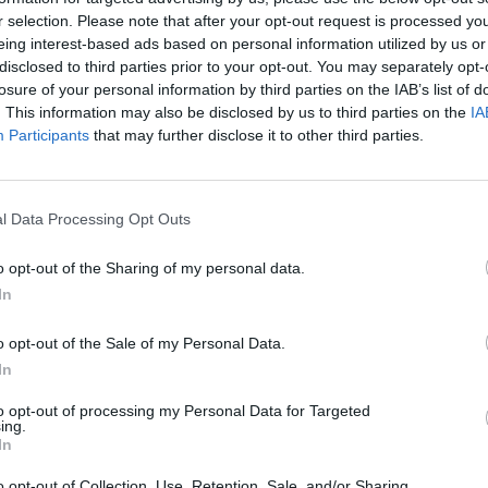
r selection. Please note that after your opt-out request is processed y
eing interest-based ads based on personal information utilized by us or
disclosed to third parties prior to your opt-out. You may separately opt-
losure of your personal information by third parties on the IAB’s list of
. This information may also be disclosed by us to third parties on the
IA
Participants
that may further disclose it to other third parties.
2 di 5
l Data Processing Opt Outs
o opt-out of the Sharing of my personal data.
 per la “Busto di Sera”. Vincono Rebecchi e Spillare
In
o opt-out of the Sale of my Personal Data.
In
to opt-out of processing my Personal Data for Targeted
ing.
In
Registrati
Redazione
Invia notizia
Feed RSS
Facebook
o opt-out of Collection, Use, Retention, Sale, and/or Sharing