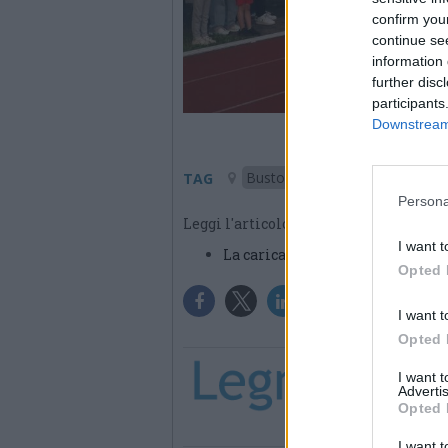
confirm you
continue se
information 
further disc
participants
Downstream 
Busto Garolfo
TAG
Persona
Leggi l'articolo:
I want t
La carica dei 500 a Busto Garolfo
Opted 
I want t
Opted 
I want 
Advertis
Opted 
I want t