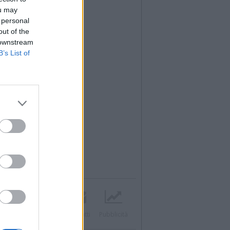
ou may
 personal
out of the
 downstream
B’s List of
Twitter
Instagram
Contatti
Pubblicità