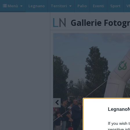
Menù
Legnano
Territori
Palio
Eventi
Sport
V
Gallerie Fotog
LegnanoN
If you wish 
sensitive in