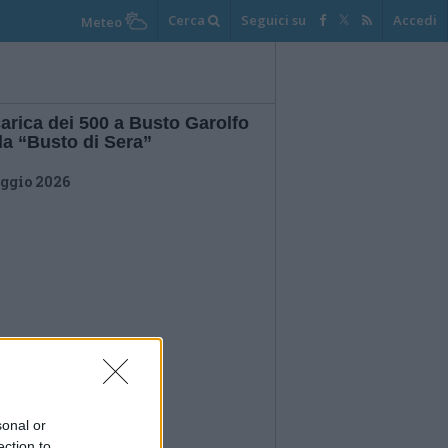
Cerca
Seguici su
Accedi
Meteo
arica dei 500 a Busto Garolfo
la “Busto di Sera”
ggio 2026
sonal or
ection to