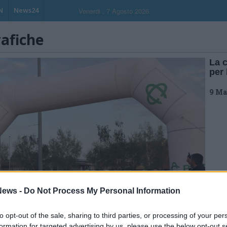
N
News24
Venerdi , 7 Agosto 2026
rafiche
La c
per 
9 Ma
ews -
Do Not Process My Personal Information
to opt-out of the sale, sharing to third parties, or processing of your per
formation for targeted advertising by us, please use the below opt-out s