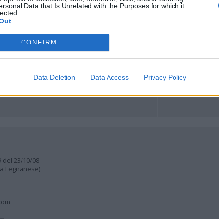
ersonal Data that Is Unrelated with the Purposes for which it
lected.
ORI
MULTIMEDIA
COMUNITÀ
Gallerie Fotografiche
Foto dei lettori
Out
ese
Web TV
Auguri
Lettere al direttore
Animali
CONFIRM
a
muni
Data Deletion
Data Access
Privacy Policy
9 del 23/10/08
lia Legnanese)
.com
om